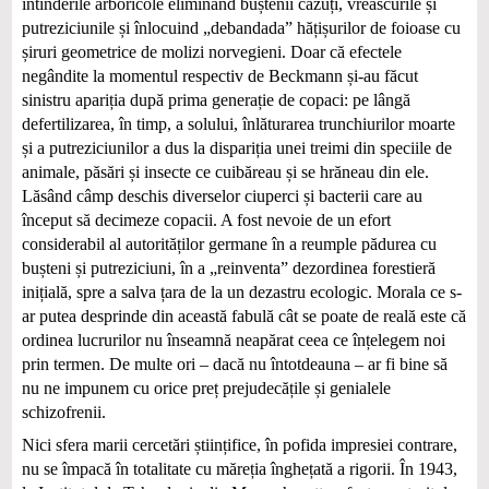
întinderile arboricole eliminând buștenii căzuți, vreascurile și
putreziciunile și înlocuind „debandada” hățișurilor de foioase cu
șiruri geometrice de molizi norvegieni. Doar că efectele
negândite la momentul respectiv de Beckmann și-au făcut
sinistru apariția după prima generație de copaci: pe lângă
defertilizarea, în timp, a solului, înlăturarea trunchiurilor moarte
și a putreziciunilor a dus la dispariția unei treimi din speciile de
animale, păsări și insecte ce cuibăreau și se hrăneau din ele.
Lăsând câmp deschis diverselor ciuperci și bacterii care au
început să decimeze copacii. A fost nevoie de un efort
considerabil al autorităților germane în a reumple pădurea cu
bușteni și putreziciuni, în a „reinventa” dezordinea forestieră
inițială, spre a salva țara de la un dezastru ecologic. Morala ce s-
ar putea desprinde din această fabulă cât se poate de reală este că
ordinea lucrurilor nu înseamnă neapărat ceea ce înțelegem noi
prin termen. De multe ori – dacă nu întotdeauna – ar fi bine să
nu ne impunem cu orice preț prejudecățile și genialele
schizofrenii.
Nici sfera marii cercetări științifice, în pofida impresiei contrare,
nu se împacă în totalitate cu măreția înghețată a rigorii. În 1943,