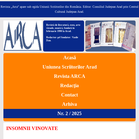
Revista „Arca” apare sub egida Uniunii Scriitorilor din România.
Editor: Consiliul Judeţean Arad prin Centrul
Cultural Judeţean Arad.
Revistă de literatură, eseu, arte
vizuale, muzică, fondată în
februarie 1990 la Arad.
Redactor-şef fondator: Vasile
Dan.
Acasă
Uniunea Scriitorilor Arad
Revista ARCA
Redacţia
Contact
Arhiva
Nr. 2 / 2025
INSOMNII VINOVATE