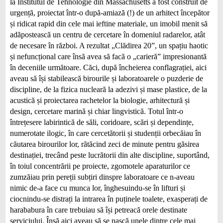
la Institutul de Tehnologie din Massachusetts a fost construit de
urgență, proiectat într-o după-amiază (!) de un arhitect începător
și ridicat rapid din cele mai ieftine materiale, un imobil menit să
adăpostească un centru de cercetare în domeniul radarelor, atât
de necesare în război. A rezultat „Clădirea 20”, un spațiu haotic
și nefuncțional care însă avea să facă o „carieră” impresionantă
în deceniile următoare. Căci, după încheierea conflagrației, aici
aveau să își stabilească birourile și laboratoarele o puzderie de
discipline, de la fizica nucleară la adezivi și mase plastice, de la
acustică și proiectarea rachetelor la biologie, arhitectură și
design, cercetare marină și chiar lingvistică. Totul într-o
întrețesere labirintică de săli, coridoare, scări și dependințe,
numerotate ilogic, în care cercetătorii și studenții orbecăiau în
căutarea birourilor lor, rătăcind zeci de minute pentru găsirea
destinației, trecând peste lucrătorii din alte discipline, suportând,
în toiul concentrării pe proiecte, zgomotele aparaturilor ce
zumzăiau prin pereții subțiri dinspre laboratoare ce n-aveau
nimic de-a face cu munca lor, înghesuindu-se în lifturi și
ciocnindu-se distrați la intrarea în puținele toalete, exasperați de
harababura în care trebuiau să își petreacă orele destinate
serviciului. Însă aici aveau să se nască unele dintre cele mai