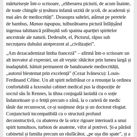
mărturisește într-o scrisoare, „eliberarea picturii, de acum înainte,
de toate chingile și țesătura infamă urzită de școli, de academii și
mai ales de mediocrități”. Deasupra saltelei, atârnat pe peretele
de bambus,
Manao tupapau
, tulburătoarea pictură înfățișând
ingenua tahitiancă prăbușită sub spaima apariției spiritelor
ancestrale ale naturii. Dedesubt, el, Pictorul, răpus sub
necruțarea duhului atotprezent al „civilizației”.
„Am dezacademizat limba franceză” – afirmă într-o scrisoare un
alt inovator al expresiei, un alt veșnic rătăcitor prin lumea largă și
inadaptabil, hăituit permanent de batalioanele mediocrității,
„autorul blestemat prin excelență” (Cezar Ivănescu): Louis-
Ferdinand Céline. Un alt spirit neînfrânat ce a renunțat la ordinea
confortabilă a luxosului cabinet medical pus la dispoziție de
socrul său în Rennes, la tihna conjugală laolaltă cu o soție
îndatoritoare și o fetiță precum o zână, la o carieră de medic
tânăr dar recunoscut, ce-și susținuse deja și un doctorat elogiat.
Conjunctură incompatibilă cu o structură profund
deconstructivă, cu abaterea de la orice rigoare interioară a unui
spirit tumultuos, turbion de anateme, vifor al potrivei. Și-a părăsit
cabinetul și familia precum un răufăcător, „pe ușa din spate”, și a