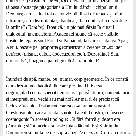
numerice”
(
Aristotel
– Metafizica).
Platon „îmblânzește” un pic
tăioasa abstracție pitagoriană a Unului dându-i chipul unui
Demiurg care „a luat tot ce era vizibil, lipsit de repaus și aflat
într-o mișcare discordantă și haotică și l-a condus din dezordine
la ordine”
(Timaios)
. Doar că, un pic mai târziu în cursul
dialogului, întemeietorul Academiei spune că acele vizibile
lipsite de repaus sunt Focul și Pământul, la care se adaugă Apa și
Aerul, bazate pe „proporția geometrică” a celebrelor „solide”
perfecte (prisma, cubul, dodecaedrul etc.). Dezordine? Sau,
dimpotrivă, imaginea paradigmatică a rânduielii?
Întinderi de apă, munte, ou, număr, corp geometric. În ce constă
oare dezordinea haotică din care provine Universul,
degringoladă ce i-a speriat deopotrivă pe gânditorii, comentatorii
și interpreții mai vechi sau mai noi? Ar mai fi de precizat că
inclusiv Vechiul Testament, cartea ce-a premers nașterii
Creștinismului care a fondat spiritual arealul nostru, se înscrie
cosmogonic în aceeași tipologie: „Și fără formă și deșert era
pământul; și întuneric era peste fața adâncului; și Spiritul lui
Dumnezeu se purta pe deasupra apei”
(Facerea)
. Cum au decurs