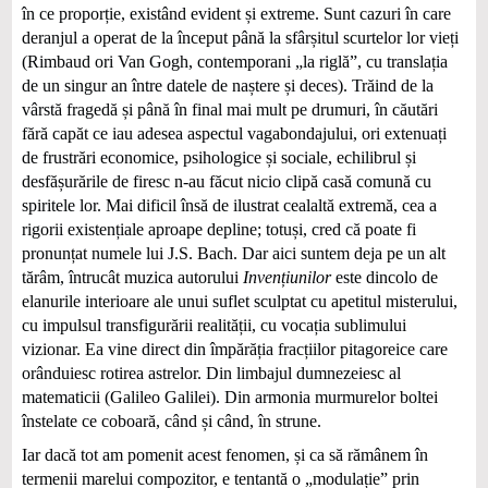
în ce proporție, existând evident și extreme. Sunt cazuri în care
deranjul a operat de la început până la sfârșitul scurtelor lor vieți
(Rimbaud ori Van Gogh, contemporani „la riglă”, cu translația
de un singur an între datele de naștere și deces). Trăind de la
vârstă fragedă și până în final mai mult pe drumuri, în căutări
fără capăt ce iau adesea aspectul vagabondajului, ori extenuați
de frustrări economice, psihologice și sociale, echilibrul și
desfășurările de firesc n-au făcut nicio clipă casă comună cu
spiritele lor. Mai dificil însă de ilustrat cealaltă extremă, cea a
rigorii existențiale aproape depline; totuși, cred că poate fi
pronunțat numele lui J.S. Bach. Dar aici suntem deja pe un alt
tărâm, întrucât muzica autorului
Invențiunilor
este dincolo de
elanurile interioare ale unui suflet sculptat cu apetitul misterului,
cu impulsul transfigurării realității, cu vocația sublimului
vizionar. Ea vine direct din împărăția fracțiilor pitagoreice care
orânduiesc rotirea astrelor. Din limbajul dumnezeiesc al
matematicii (Galileo Galilei). Din armonia murmurelor boltei
înstelate ce coboară, când și când, în strune.
Iar dacă tot am pomenit acest fenomen, și ca să rămânem în
termenii marelui compozitor, e tentantă o „modulație” prin