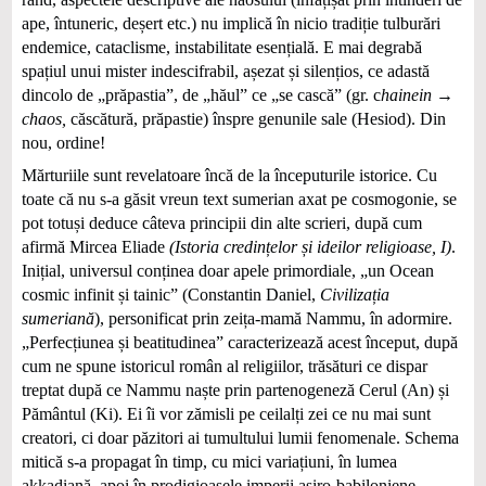
ape, întuneric, deșert etc.) nu implică în nicio tradiție tulburări
endemice, cataclisme, instabilitate esențială. E mai degrabă
spațiul unui mister indescifrabil, așezat și silențios, ce adastă
dincolo de „prăpastia”, de „hăul” ce „se cască” (gr. c
hainein →
chaos,
căscătură, prăpastie) înspre genunile sale (Hesiod). Din
nou, ordine!
Mărturiile sunt revelatoare încă de la începuturile istorice. Cu
toate că nu s-a găsit vreun text sumerian axat pe cosmogonie, se
pot totuși deduce câteva principii din alte scrieri, după cum
afirmă Mircea Eliade
(Istoria credințelor și ideilor religioase, I)
.
Inițial, universul conținea doar apele primordiale, „un Ocean
cosmic infinit și tainic” (Constantin Daniel,
Civilizația
sumeriană
), personificat prin zeița-mamă Nammu, în adormire.
„Perfecțiunea și beatitudinea” caracterizează acest început, după
cum ne spune istoricul român al religiilor, trăsături ce dispar
treptat după ce Nammu naște prin partenogeneză Cerul (An) și
Pământul (Ki). Ei îi vor zămisli pe ceilalți zei ce nu mai sunt
creatori, ci doar păzitori ai tumultului lumii fenomenale. Schema
mitică s-a propagat în timp, cu mici variațiuni, în lumea
akkadiană, apoi în prodigioasele imperii asiro-babiloniene.