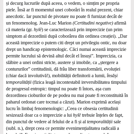
și decurg lucrurile după aceea, o vedem, o simțim pe propria
piele. Însă ar fi momentul unei coborâri în realul prezent, chiar
anecdotic. Iar punctul de pivotare nu poate fi furnizat decât de
un fenomenolog. Jean-Luc Marion
(Certitudini negative)
afirmă
că materia (gr.
hylē
) se caracterizează prin imprecizie (un prim
simptom al dezordinii după coborârea din ordinea creației). „Dar
această imprecizie o putem citi drept un privilegiu ontic, nu doar
drept un handicap epistemologic. Căci numai această imprecizie
permite lucrului să devină altul decât el însuși”. Imprecizia, ca
slăbire a unei ordini stricte, austere și imobile, ca „ștergere a
contururilor” certitudinii, dă frâu liber transformării, evoluției
(chiar dacă involutivă!), mobilității definitorii a lumii,
însăși
temporalității
(fizica leagă incontestabil ireversibilitatea timpului
de progresul entropic: timpul nu poate fi întors, așa cum
dezordinea cioburilor de pe podea nu mai poate fi reconstituită în
paharul ordonat care tocmai a căzut). Marion exprimă același
lucru în limbaj fenomenologic: „Ceea ce obsesia certitudinii
sesizează doar ca o imprecizie a lui
hylē
trebuie înțeles de fapt,
din punctul de vedere al felului de a fi și al
temporalității
sale
(subl. n.), drept ceea ce permite evenimențialitatea radicală a