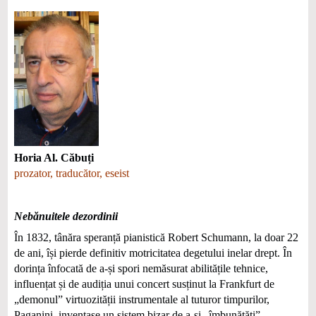
Horia Al. Căbuți
prozator, traducător, eseist
Nebănuitele dezordinii
În 1832, tânăra speranță pianistică Robert Schumann, la doar 22
de ani, își pierde definitiv motricitatea degetului inelar drept. În
dorința înfocată de a-și spori nemăsurat abilitățile tehnice,
influențat și de audiția unui concert susținut la Frankfurt de
„demonul” virtuozității instrumentale al tuturor timpurilor,
Paganini, inventase un sistem bizar de a-și „îmbunătăți”