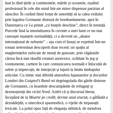
luat la rând țările și continentele, mările și oceanele, eșuând
profesional în cele din urmă într-un mizer dispensar parizian al
săracilor. În curând fiind forțat de autorități să ia calea exilului
prin lugubra Germanie distrusă de bombardamente, apoi în
Danemarca ce l-a primit „cu brațele deschise”, direct în temniță.
Purcede însă la imortalizarea în cuvinte a unei lumi ce nu mai
cunoaște nuanțele normalității, ci a devenit un „abator
internațional de nebunie” – așa cum el însuși se exprimă într-un
roman neterminat descoperit doar recent: un spațiu al
maghernițelor sufocate de munți de gunoaie, prin văgăunile
cărora încă mai răsuflă creaturi anorexice, scăldate în jeg și
vomismente, cartiere în care comunicarea normală e înlocuită de
urlete și imprecații, de interjecții și injurii la limita limbajului
articulat. Cu nimic mai diferită atmosfera lupanarelor și docurilor
Londrei din
Guignol’s Band
ori degringolada din gările distruse
ale Germaniei, cu hoardele descumpănite de refugiați și
dezmoșteniți din ciclul
Nord
. Astfel că și discursul literar,
începând de la
Moarte pe credit,
devine unul eructat, o gâfâială a
deznădejdii, o sinecdocă spasmodică, o vijelie de trepanații
lexicale. La polul opus față de eleganța stilistică, de metafora