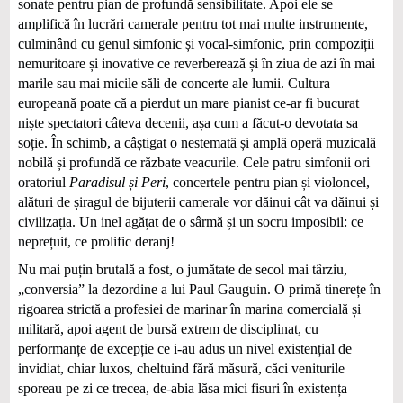
sonate pentru pian de profundă sensibilitate. Apoi ele se
amplifică în lucrări camerale pentru tot mai multe instrumente,
culminând cu genul simfonic și vocal-simfonic, prin compoziții
nemuritoare și inovative ce reverberează și în ziua de azi în mai
marile sau mai micile săli de concerte ale lumii. Cultura
europeană poate că a pierdut un mare pianist ce-ar fi bucurat
niște spectatori câteva decenii, așa cum a făcut-o devotata sa
soție. În schimb, a câștigat o nestemată și amplă operă muzicală
nobilă și profundă ce răzbate veacurile. Cele patru simfonii ori
oratoriul
Paradisul și Peri
, concertele pentru pian și violoncel,
alături de șiragul de bijuterii camerale vor dăinui cât va dăinui și
civilizația. Un inel agățat de o sârmă și un socru imposibil: ce
neprețuit, ce prolific deranj!
Nu mai puțin brutală a fost, o jumătate de secol mai târziu,
„conversia” la dezordine a lui Paul Gauguin. O primă tinerețe în
rigoarea strictă a profesiei de marinar în marina comercială și
militară, apoi agent de bursă extrem de disciplinat, cu
performanțe de excepție ce i-au adus un nivel existențial de
invidiat, chiar luxos, cheltuind fără măsură, căci veniturile
sporeau pe zi ce trecea, de-abia lăsa mici fisuri în existența