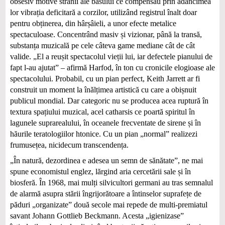
obsesiv motive stranii ale basului ce compensau prin adâncimea
lor vibrația deficitară a corzilor, utilizând registrul înalt doar
pentru obținerea, din hârșâieli, a unor efecte metalice
spectaculoase. Concentrând masiv și vizionar, până la transă,
substanța muzicală pe cele câteva game mediane cât de cât
valide. „El a reușit spectacolul vieții lui, iar defectele pianului de
fapt l-au ajutat” – afirmă Harfod, în ton cu cronicile elogioase ale
spectacolului. Probabil, cu un pian perfect, Keith Jarrett ar fi
construit un moment la înălțimea artistică cu care a obișnuit
publicul mondial. Dar categoric nu se producea acea ruptură în
textura spațiului muzical, acel catharsis ce poartă spiritul în
lagunele suprarealului, în oceanele frecventate de sirene și în
hăurile teratologiilor htonice. Cu un pian „normal” realizezi
frumusețea, nicidecum transcendența.
„În natură, dezordinea e adesea un semn de sănătate”, ne mai
spune economistul englez, lărgind aria cercetării sale și în
biosferă. În 1968, mai mulți silvicultori germani au tras semnalul
de alarmă asupra stării îngrijorătoare a întinselor suprafețe de
păduri „organizate” două secole mai repede de multi-premiatul
savant Johann Gottlieb Beckmann. Acesta „igienizase”