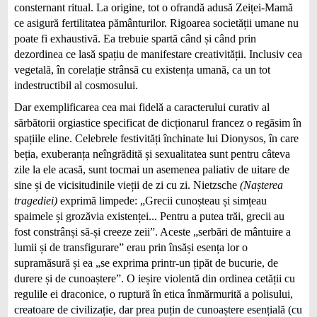
consternant ritual. La origine, tot o ofrandă adusă Zeiței-Mamă
ce asigură fertilitatea pământurilor. Rigoarea societății umane nu
poate fi exhaustivă. Ea trebuie spartă când și când prin
dezordinea ce lasă spațiu de manifestare creativității. Inclusiv cea
vegetală, în corelație strânsă cu existența umană, ca un tot
indestructibil al cosmosului.
Dar exemplificarea cea mai fidelă a caracterului curativ al
sărbătorii orgiastice specificat de dicționarul francez o regăsim în
spațiile eline. Celebrele festivități închinate lui Dionysos, în care
beția, exuberanța neîngrădită și sexualitatea sunt pentru câ­teva
zile la ele acasă, sunt tocmai un asemenea paliativ de uitare de
sine și de vicisitudinile vieții de zi cu zi. Nietzsche
(Nașterea
tragediei)
exprimă limpede: „Grecii cunoșteau și simțeau
spaimele și grozăvia existenței... Pentru a putea trăi, grecii au
fost constrânși să-și creeze zeii”. Aceste „serbări de mântuire a
lumii și de transfigurare” erau prin însăși esența lor o
supramăsură și ea „se exprima printr-un țipăt de bucurie, de
durere și de cunoaștere”. O ieșire violentă din ordinea cetății cu
regulile ei draconice, o ruptură în etica înmărmurită a polisului,
creatoare de civilizație, dar prea puțin de cunoaștere esențială (cu