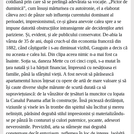
cotidiană prin care să se prelingă adevărata sa vocație. „Pictor de
duminică”, cum însuși mărturisea cu autoironie, el a elaborat
câteva zeci de pânze sub influența curentului dominant al
perioadei, impresionismul, ce-și găsea anevoie calea spre a se
impune datorită obstrucțiilor intransigente ale decidenților artei
pariziene. Și, evident, și ale publicului conservator. De-abia la
vârsta de 35 de ani, după
crach
-ul din economia franceză din
1882, când câștigurile i s-au diminuat vizibil, Gauguin a decis că
nu aceasta e calea lui. Din clipa aceea nimic n-a mai fost ca
înainte. Soția sa, daneza Mette cu cei cinci copii, s-a mutat în
țara natală și l-a hărțuit financiar, împreună cu nesățioasa ei
familie, până la sfârșitul vieții. A fost nevoit să părăsească
apartamentul luxos înțesat cu opere de artă de mare valoare și să
își caute diverse slujbe mărunte de scurtă durată ca să
supraviețuiască: de la vânzător de țesături la muncitor cu lopata
la Canalul Panama aflat în construcție. Însă pictează dezlănțuit,
viziunile și visele ies în trombe din spiritul său încifrat și mereu
neliniștit, părăsind degrabă stilul impresionist și materializându-
se pe pânză în contururi și culori puternice, șocante, adeseori
neverosimile. Previzibil, arta sa stârnește mai degrabă
consternare decât entuziasm, zeflemea în loc de interes, laolaltă