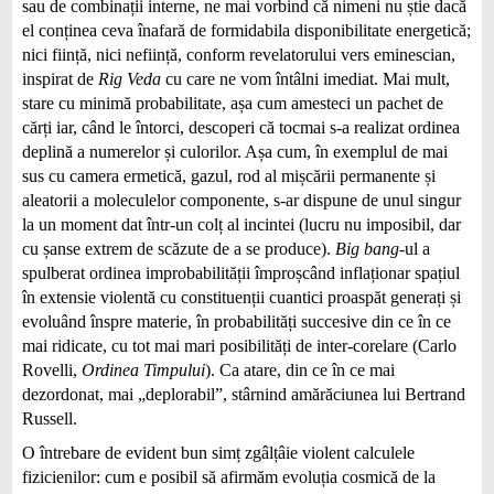
sau de combinații interne, ne mai vorbind că nimeni nu știe dacă
el conținea ceva înafară de formidabila disponibilitate energetică;
nici ființă, nici neființă, conform revelatorului vers eminescian,
inspirat de
Rig Veda
cu care ne vom întâlni imediat. Mai mult,
stare cu minimă probabilitate, așa cum amesteci un pachet de
cărți iar, când le întorci, descoperi că tocmai s-a realizat ordinea
deplină a numerelor și culorilor. Așa cum, în exemplul de mai
sus cu camera ermetică, gazul, rod al mișcării permanente și
aleatorii a moleculelor componente, s-ar dispune de unul singur
la un moment dat într-un colț al incintei (lucru nu imposibil, dar
cu șanse extrem de scăzute de a se produce).
Big bang
‑ul a
spulberat ordinea improbabilității împroșcând inflaționar spațiul
în extensie violentă cu constituenții cuantici proaspăt generați și
evoluând înspre materie, în probabilități succesive din ce în ce
mai ridicate, cu tot mai mari posibilități de inter-corelare (Carlo
Rovelli,
Ordinea Timpului
). Ca atare, din ce în ce mai
dezordonat, mai „deplorabil”, stârnind amărăciunea lui Bertrand
Russell.
O întrebare de evident bun simț zgâlțâie violent calculele
fizicienilor: cum e posibil să afirmăm evoluția cosmică de la