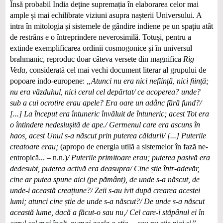
Însă probabil India deține supremația în elaborarea celor mai
ample și mai echilibrate viziuni asupra nașterii Universului. A
intra în mitologia și sistemele de gândire indiene pe un spațiu atât
de restrâns e o întreprindere neverosimilă. Totuși, pentru a
extinde exemplificarea ordinii cosmogonice și în universul
brahmanic, reproduc doar câteva versete din magnifica
Rig
Veda
, considerată cel mai vechi document literar al grupului de
popoare indo-europene:
„Atunci nu era nici neființă, nici ființă;
nu era văzduhul, nici cerul cel depărtat/ ce acoperea? unde?
sub a cui ocrotire erau apele? Era oare un adânc fără fund?/
[...] La început era întuneric învăluit de întuneric; acest Tot era
o întindere nedeslușită de ape./ Germenul care era ascuns în
haos, acest Unul s-a născut prin puterea căldurii/ [...] Puterile
creatoare erau;
(apropo de energia utilă a sistemelor în fază ne-
entropică... – n.n.)
/ Puterile primitoare erau; puterea pasivă era
dedesubt, puterea activă era deasupra/ Cine știe într-adevăr,
cine ar putea spune aici (pe pământ), de unde s-a născut, de
unde-i această creațiune?/ Zeii s-au ivit după crearea acestei
lumi; atunci cine știe de unde s-a născut?/ De unde s-a născut
această lume, dacă a făcut-o sau nu,/ Cel care-i stăpânul ei în