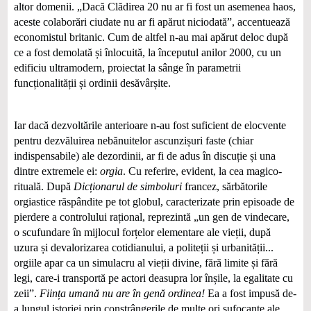
altor domenii. „Dacă Clădirea 20 nu ar fi fost un asemenea haos,
aceste colaborări ciudate nu ar fi apărut niciodată”, accentuează
economistul britanic. Cum de altfel n-au mai apărut deloc după
ce a fost demolată și înlocuită, la începutul anilor 2000, cu un
edificiu ultramodern, proiectat la sânge în parametrii
funcționalității și ordinii desăvârșite.
Iar dacă dezvoltările anterioare n-au fost suficient de elocvente
pentru dezvăluirea nebănuitelor ascunzișuri faste (chiar
indispensabile) ale dezordinii, ar fi de adus în discuție și una
dintre extremele ei:
orgia
. Cu referire, evident, la cea magico-
rituală. După
Dicționarul de simboluri
francez, sărbătorile
orgiastice răspândite pe tot globul, caracterizate prin episoade de
pierdere a controlului rațional, reprezintă „un gen de vindecare,
o scufundare în mijlocul forțelor elementare ale vieții, după
uzura și devalorizarea cotidianului, a politeții și urbanității...
orgiile apar ca un simulacru al vieții divine, fără limite și fără
legi, care-i transportă pe actori deasupra lor înșile, la egalitate cu
zeii”.
Ființa umană nu are în genă ordinea!
Ea a fost impusă de-
a lungul istoriei prin constrângerile de multe ori sufocante ale