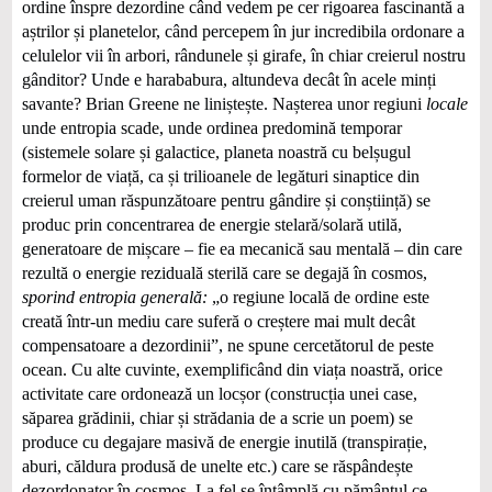
ordine înspre dezordine când vedem pe cer rigoarea fascinantă a
aștrilor și planetelor, când percepem în jur incredibila ordonare a
celulelor vii în arbori, rândunele și girafe, în chiar creierul nostru
gânditor? Unde e harababura, altundeva decât în acele minți
savante? Brian Greene ne liniștește. Nașterea unor regiuni
locale
unde entropia scade, unde ordinea predomină temporar
(sistemele solare și galactice, planeta noastră cu belșugul
formelor de viață, ca și trilioanele de legături sinaptice din
creierul uman răspunzătoare pentru gândire și conștiință) se
produc prin concentrarea de energie stelară/solară utilă,
generatoare de mișcare – fie ea mecanică sau mentală – din care
rezultă o energie reziduală sterilă care se degajă în cosmos,
sporind entropia generală:
„o regiune locală de ordine este
creată într‑un mediu care suferă o creștere mai mult decât
compensatoare a dezordinii”, ne spune cercetătorul de peste
ocean. Cu alte cuvinte, exemplificând din viața noastră, orice
activitate care ordonează un locșor (construcția unei case,
săparea grădinii, chiar și strădania de a scrie un poem) se
produce cu degajare masivă de energie inutilă (transpirație,
aburi, căldura produsă de unelte etc.) care se răspândește
dezordonator în cosmos. La fel se întâmplă cu pământul ce