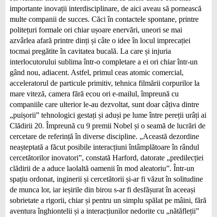
importante inovații interdisciplinare, de aici aveau să pornească
multe companii de succes. Căci în contactele spontane, printre
politețuri formale ori chiar ușoare enervări, uneori se mai
azvârlea afară printre dinți și câte o idee în locul imprecației
tocmai pregătite în cavitatea bucală. La care și injuria
interlocutorului sublima într-o completare a ei ori chiar într-un
gând nou, adiacent. Astfel, primul ceas atomic comercial,
acceleratorul de particule primitiv, tehnica filmării corpurilor la
mare viteză, camera fără ecou ori e-mailul, împreună cu
companiile care ulterior le-au dezvoltat, sunt doar câțiva dintre
„puișorii” tehnologici gestați și aduși pe lume între pereții urâți ai
Clădirii 20. Împreună cu 9 premii Nobel și o seamă de lucrări de
cercetare de referință în diverse discipline. „Această dezordine
neașteptată a făcut posibile interacțiuni întâmplătoare în rândul
cercetătorilor inovatori”, constată Harford, datorate „predilecției
clădirii de a aduce laolaltă oamenii în mod aleatoriu”. Într-un
spațiu ordonat, inginerii și cercetătorii și-ar fi văzut în solitudine
de munca lor, iar ieșirile din birou s-ar fi desfășurat în aceeași
sobrietate a rigorii, chiar și pentru un simplu spălat pe mâini, fără
aventura înghiontelii și a interacțiunilor nedorite cu „nătăfleții”