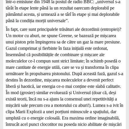
într-o emisiune din 1948 la postul de radio BBC: „universul s‑a
târât în etape lente până la un rezultat oarecum deplorabil pe
pământul acesta, și urmează a se târî în etape și mai deplorabile
până la condiția morții universale”.
În fapt, care sunt principalele trăsături ale dezordinii (entropiei)?
Un motor cu aburi, ne spune Greene, se bazează pe mișcarea
unui piston prin împingerea sa de către un gaz la mare presiune.
Gazul comprimat și fierbinte în faza inițială este ordonat,
însemnând că posibilitățile de combinare și mișcare ale
moleculelor ce-l compun sunt strict limitate; în schimb posedă o
mare cantitate de energie utilă, care se va și transforma în clipa
următoare în propulsarea pistonului. După această fază, gazul s-a
destins în dezordine, mișcarea moleculelor a devenit perfect
liberă și haotică, iar energia ce-o mai conține este slabă calitativ.
În mod (grosier) similar evoluează și Universul (doar că, deși
există teorii, încă nu s-a ajuns la consensul unei repetitivități a
mișcării sale precum cea a motorului cu aburi!). Lumea s-a ivit în
clipa Marii Explozii a unei porțiuni minuscule a spațiului, dar
umplută cu o energie colosală. Era maxima ordine imaginabilă,
întrucât acel punct clocotitor nu poseda nicio abilitate de mișcări