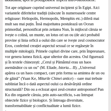
Tot ape originare cuprind universul incipient și în Egipt. Aici
variantele diferitelor tradiții (născute în numeroasele centre
religioase: Heliopolis, Hermopolis, Memphis etc.) diferă mai
mult sau mai puțin. Însă majoritatea postulează un Ocean
primordial, personificat prin zeitatea Nun, în mijlocul căruia se
ivește o colină, un munte, un lotus ori un ou (de aici probabil
provine și linia orfică a oului din care se ivește zeul cosmocrator
Eros, conferind creației aspectul sexual ce se regăsește în
multiple mitologii). Primele cupluri divine care, prin împreunare,
vor genera lumea fizică, apar ulterior din acestea. Oul figurează
și în textele chinezești: „Cerul și Pământul erau un haos
asemănător cu un ou” (M. Eliade,
Istoria... II
); „Universul
apărea ca un haos compact, care prin forma sa amintea de un ou
de găină” (Yuan Ke,
Miturile Chinei antice
) – oare mai trebuie
subliniat încă o dată aspectul oului ca desăvârșită ordine
structurală? Din ou a eclozat apoi zeul-creator antropomorf Pan
Ku din organele căruia, prin auto-sacrificiu, s-au întrupat
obiectele fizice și biologice. Și întreaga diversitate,
transformabilitate și conflictualitate a lumii fizice.