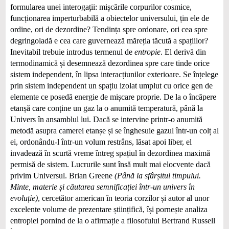
formularea unei interogații: mișcările corpurilor cosmice,
funcționarea imperturbabilă a obiectelor universului, țin ele de
ordine, ori de dezordine? Tendința spre ordonare, ori cea spre
degringoladă e cea care guvernează măreția tăcută a spațiilor?
Inevitabil trebuie introdus termenul de
entropie
. El derivă din
termodinamică și desemnează dezordinea spre care tinde orice
sistem independent, în lipsa interacțiunilor exterioare. Se înțelege
prin sistem independent un spațiu izolat umplut cu orice gen de
elemente ce posedă energie de mișcare proprie. De la o încăpere
etanșă care conține un gaz la o anumită temperatură, până la
Univers în ansamblul lui. Dacă se intervine printr-o anumită
metodă asupra camerei etanșe și se înghesuie gazul într-un colț al
ei, ordonându-l într-un volum restrâns, lăsat apoi liber, el
invadează în scurtă vreme întreg spațiul în dezordinea maximă
permisă de sistem. Lucrurile sunt însă mult mai elocvente dacă
privim Universul. Brian Greene
(Până la sfârșitul timpului.
Minte, materie și căutarea semnificației într-un univers în
evoluție)
, cercetător american în teoria corzilor și autor al unor
excelente volume de prezentare științifică, își pornește analiza
entropiei pornind de la o afirmație a filosofului Bertrand Russell