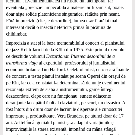
lucrului”. Evenimențialitatea nu răsare din atemporal. Iar
eventuala „precizie” impecabilă a materiei ar fi zămislit, poate,
doar niște solide platoniciene singuratice, rătăcite prin neant.
Fără imprecizie (citește dezordine), lumea n-ar fi arătat mai
interesant decât o insectă nefericită prinsă în picătura de
chihlimbar.
Imprecizia a stat și la baza memorabilului concert al pianistului
de jazz Keith Jarrett de la Köln din 1975. Este primul exemplu
ce deschide volumul
Dezordonat. Puterea dezordinii de a
transforma viața
al expertului, profesorului și jurnalistului
economic britanic Tim Harford. Celebrul artist, cu o seară înainte
de concert, a testat pianul instalat pe scena Operei din orașul de
pe Rin, iar ce a constatat l-a determinat să denunțe evenimentul:
rezonanță extrem de slabă a instrumentului, game întregi
dezacordate, clape care nu funcționau, sunete adiacente
deranjante la capătul înalt al claviaturii, pe scurt, un dezastru. A
fost întors din drum doar de lacrimile disperate ale cunoscutei
impresare și producătoare, Vera Brandes, pe atunci doar de 17
ani. Astfel încât genialul pianist și-a adaptat variațiunile și
improvizațiile la starea existentă, intonând cu mâna stângă