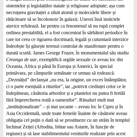
sistemelor și legislațiilor statale și religioase adoptate; așa cum
necruțarea gravitației a siluit atomii și moleculele libere și
rătăcitoare să se încoloneze în galaxii. Uneori însă instictele
atavice refulează. Iar pentru ca fenomenul să nu rupă complet
ordinea prestabilită, el a fost concentrat în sărbători periodice în
care tot ceea ce rigoarea doctrinară, legală și cutumiară interzice
îndeobște își găsește terenul controlat de manifestare pentru o
durată scurtă. James George Frazer, în monumentalul său studiu
Creanga de aur
, exemplifică orgiile sexuale ce aveau loc din
Oceania, Africa și până în Europa și Americi, în special
primăvara, pe câmpurile semănate ce urmau să rodească.
„Dezmățul” declanșat „nu era, la origine, un exces întâmplător,
ci o parte esențială a riturilor”, iar „potrivit credinței celor ce le
îndeplineau, căsătoria arborilor și a plantelor nu putea fi fertilă
fără împerecherea reală a oamenilor”. Ritualuri mult mai
„instituționalizate” – și mai șocante – aveau loc în Cipru și în
Asia Occidentală, unde toate femeile înainte de căsătorie aveau
obligația cel puțin o dată să se prostitueze cu un străin în templul
închinat Zeiței (Afrodita, Ishtar sau Astarte, în funcție de
regiune) și să lase stabilimentului veniturile realizate prin acest