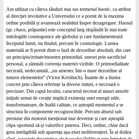
Am utilizat cu câteva rânduri mai sus termenul
haotic
, ca atribut
al direcției involutive a Universului ce a pornit de la maxima
ordine posibilă și avansează neabătut înspre dezagregare. Haosul
(gr.
chaos
, prăpastie) este conceptul larg răspândit în mai toate
mitologiile cosmogonice ale globului și care fundamentează
începutul lumii, nu finalul, precum în cosmologie. Lumea
materială ar fi pornit dintr-o fază de dezordine absolută, din care
un principiu/zeitate/monstru primordial, uneori prin sacrificiul
personal, a zămislit coerența materiei vizibile. O primordialitate
necreată, nedecantată, „un amestec într-o mare dezordine al
tuturor elementelor” (Victor Kernbach). Înainte de a ilustra
concret prin câteva referințe la diverse mituri, e necesară o
precizare. Din capul locului, caracterul necreat al masei amorfe
inițiale urmat de creație implică existența unei energii utile,
transformatoare, de înaltă calitate, ce așteaptă momentul a se
structura în componente recognoscibile. Precum aburul sub
presiune din motorul menționat mai devreme și care așteaptă
clipa oportună să-și valorifice puterea. Deci, ordine, chiar dacă
greu inteligibilă sub aparența așa-zisei nediferențieri. În al doilea
rând, aspectele descriptive ale haosului (înfățișat prin întinderi de