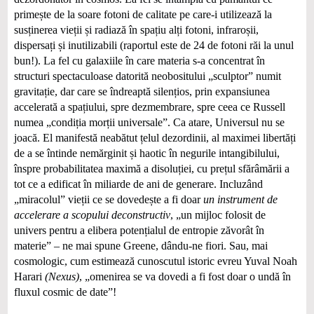
primește de la soare fotoni de calitate pe care-i utilizează la
susținerea vieții și radiază în spațiu alți fotoni, infraroșii,
dispersați și inutilizabili (raportul este de 24 de fotoni răi la unul
bun!). La fel cu galaxiile în care materia s-a concentrat în
structuri spectaculoase datorită neobositului „sculptor” numit
gravitație, dar care se îndreaptă silențios, prin expansiunea
accelerată a spațiului, spre dezmembrare, spre ceea ce Russell
numea „condiția morții universale”. Ca atare, Universul nu se
joacă. El manifestă neabătut țelul dezordinii, al maximei libertăți
de a se întinde nemărginit și haotic în negurile intangibilului,
înspre probabilitatea maximă a disoluției, cu prețul sfărâmării a
tot ce a edificat în miliarde de ani de generare. Incluzând
„miracolul” vieții ce se dovedește a fi doar
un instrument de
accelerare a scopului deconstructiv
, „un mijloc folosit de
univers pentru a elibera potențialul de entropie zăvorât în
materie” – ne mai spune Greene, dându-ne fiori. Sau, mai
cosmologic, cum estimează cunoscutul istoric evreu Yuval Noah
Harari
(Nexus)
, „omenirea se va dovedi a fi fost doar o undă în
fluxul cosmic de date”!