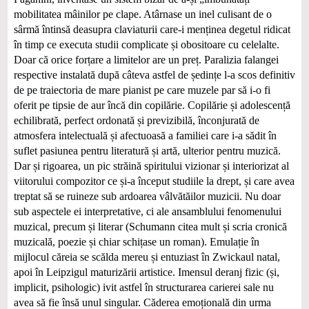
mobilitatea mâinilor pe clape. Atârnase un inel culisant de o
sârmă întinsă deasupra claviaturii care-i menținea degetul ridicat
în timp ce executa studii complicate și obositoare cu celelalte.
Doar că orice forțare a limitelor are un preț. Paralizia falangei
respective instalată după câteva astfel de ședințe l-a scos definitiv
de pe traiectoria de mare pianist pe care muzele par să i-o fi
oferit pe tipsie de aur încă din copilărie. Copilărie și adolescență
echilibrată, perfect ordonată și previzibilă, înconjurată de
atmosfera intelectuală și afectuoasă a familiei care i-a sădit în
suflet pasiunea pentru literatură și artă, ulterior pentru muzică.
Dar și rigoarea, un pic străină spiritului vizionar și interiorizat al
viitorului compozitor ce și-a început studiile la drept, și care avea
treptat să se ruineze sub ardoarea vâlvătăilor muzicii. Nu doar
sub aspectele ei interpretative, ci ale ansamblului fenomenului
muzical, precum și literar (Schumann citea mult și scria cronică
muzicală, poezie și chiar schițase un roman). Emulație în
mijlocul căreia se scălda mereu și entuziast în Zwickaul natal,
apoi în Leipzigul maturizării artistice. Imensul deranj fizic (și,
implicit, psihologic) ivit astfel în structurarea carierei sale nu
avea să fie însă unul singular. Căderea emoțională din urma