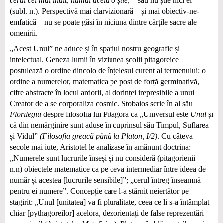
cerul cel mai înalt, numai acela o știe, –
sau nu știe nici el
”
(subl. n.). Perspectivă mai clarvizionară – și mai obiectiv-ne-
emfatică – nu se poate găsi în niciuna dintre cărțile sacre ale
omenirii.
„Acest Unul” ne aduce și în spațiul nostru geografic și
intelectual. Geneza lumii în viziunea școlii pitagoreice
postulează o ordine dincolo de înțelesul curent al termenului: o
ordine a numerelor, matematica pe post de forță germinativă,
cifre abstracte în locul ardorii, al dorinței irepresibile a unui
Creator de a se corporaliza cosmic. Stobaios scrie în al său
Florilegiu
despre filosofia lui Pitagora că „Universul este
Unul
și
că din nemărginire sunt aduse în cuprinsul său Timpul, Suflarea
și Vidul”
(Filosofia greacă până la Platon, I/2)
. Cu câteva
secole mai iute, Aristotel le analizase în amănunt doctrina:
„Numerele sunt lucrurile înseși și nu consideră (pitagorienii –
n.n) obiectele matematice ca pe ceva intermediar între ideea de
număr și acestea [lucrurile sensibile]”; „cerul întreg înseamnă
pentru ei numere”. Concepție care l-a stârnit neiertător pe
stagirit: „Unul [unitatea] va fi pluralitate, ceea ce li s-a întâmplat
chiar [pythagoreilor] acelora, dezorientați de false reprezentări