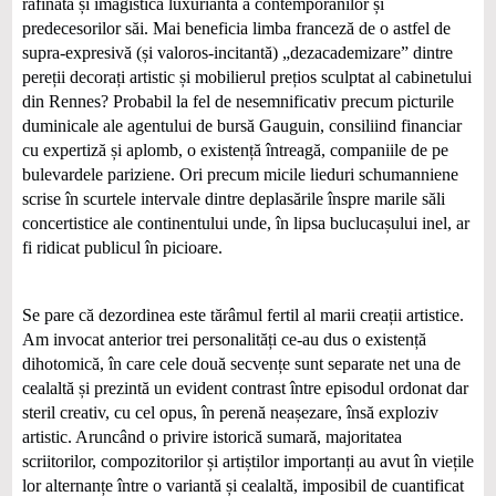
rafinată și imagistica luxuriantă a contemporanilor și
predecesorilor săi. Mai beneficia limba franceză de o astfel de
supra-expresivă (și valoros-incitantă) „dezacademizare” dintre
pereții decorați artistic și mobilierul prețios sculptat al cabinetului
din Rennes? Probabil la fel de nesemnificativ precum picturile
duminicale ale agentului de bursă Gauguin, consiliind financiar
cu expertiză și aplomb, o existență întreagă, companiile de pe
bulevardele pariziene. Ori precum micile lieduri schumanniene
scrise în scurtele intervale dintre deplasările înspre marile săli
concertistice ale continentului unde, în lipsa buclucașului inel, ar
fi ridicat publicul în picioare.
Se pare că dezordinea este tărâmul fertil al marii creații artistice.
Am invocat anterior trei personalități ce-au dus o existență
dihotomică, în care cele două secvențe sunt separate net una de
cealaltă și prezintă un evident contrast între episodul ordonat dar
steril creativ, cu cel opus, în perenă neașezare, însă exploziv
artistic. Aruncând o privire istorică sumară, majoritatea
scriitorilor, compozitorilor și artiștilor importanți au avut în viețile
lor alternanțe între o variantă și cealaltă, imposibil de cuantificat