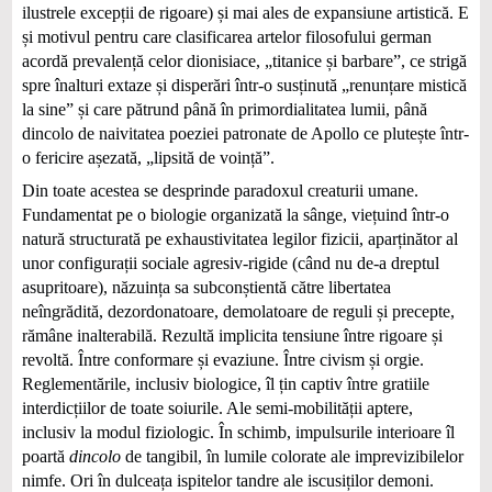
ilustrele excepții de rigoare) și mai ales de expansiune artistică. E
și motivul pentru care clasificarea artelor filosofului german
acordă prevalență celor dionisiace, „titanice și barbare”, ce strigă
spre înalturi extaze și disperări într-o susținută „renunțare mistică
la sine” și care pătrund până în primordialitatea lumii, până
dincolo de naivitatea poeziei patronate de Apollo ce plutește într-
o fericire așezată, „lipsită de voință”.
Din toate acestea se desprinde paradoxul creaturii umane.
Fundamentat pe o biologie organizată la sânge, viețuind într-o
natură structurată pe exhaustivitatea legilor fizicii, aparținător al
unor configurații sociale agresiv-rigide (când nu de-a dreptul
asupritoare), năzuința sa subconștientă către libertatea
neîngrădită, dezordonatoare, demolatoare de reguli și precepte,
rămâne inalterabilă. Rezultă implicita tensiune între rigoare și
revoltă. Între conformare și evaziune. Între civism și orgie.
Reglementările, inclusiv biologice, îl țin captiv între gratiile
interdicțiilor de toate soiurile. Ale semi-mobilității aptere,
inclusiv la modul fiziologic. În schimb, impulsurile interioare îl
poartă
dincolo
de tangibil, în lumile colorate ale imprevizibilelor
nimfe. Ori în dulceața ispitelor tandre ale iscusiților demoni.