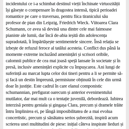
incidentului ce i-a schimbat destinul vieții închinate virtuozității
își găsește o compensare în dragostea intensă, tipică perioadei
romantice pe care o traversau, pentru fiica tiranicului său
profesor de pian din Leipzig, Friedrich Wieck. Viitoarea Clara
Schumann, ce avea să devină una dintre cele mai faimoase
pianiste ale lumii, dar încă de-abia ieșită din adolescența
supradotată, îi împărtășește sentimentele sincere. Însă relația se
izbește de refuzul feroce al tatălui acesteia. Conflict dus până la
momente extreme incluzând amenințări și scrisori oribile,
calomnii publice de cea mai joasă speță lansate în societate și în
presă, inclusiv amenințări explicite cu împușcarea. Ani lungi de
suferință au marcat lupta celor doi tineri pentru a li se permite să-
și facă un destin împreună, permisiune obținută în cele din urmă
doar în justiție. Este cadrul în care elanul componistic
schumannian, prefigurat oarecum și anterior evenimentului
mutilator, dar mai mult ca o tentație juvenilă, debordează. Iubirea
interzisă pentru geniala și gingașa Clara, precum și dramele trăite
întru împlinirea ei, pe lângă imposibilitatea de a mai evolua
concertistic, precum și sănătatea serios șubrezită, inspiră acum
scrierea unei multitudini de piese: inițial câteva inspirate lieduri și