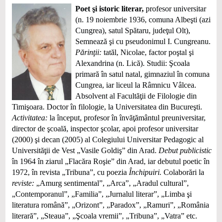
Poet şi istoric literar,
profesor universitar
(n. 19 noiembrie 1936, comuna Albeşti (azi
Cungrea), satul Spătaru, judeţul Olt),
Semnează şi cu pseudonimul I. Cungreanu.
Părinţii:
tatăl, Nicolae, factor poştal şi
Alexandrina (n. Lică). Studii: Şcoala
primară în satul natal, gimnaziul în comuna
Cungrea, iar liceul la Râmnicu Vâlcea.
Absolvent al Facultăţii de Filologie din
Timişoara. Doctor în filologie, la Universitatea din Bucureşti.
Activitatea:
la început, profesor în învăţământul preuniversitar,
director de şcoală, inspector şcolar, apoi profesor universitar
(2000) şi decan (2005) al Colegiului Universitar Pedagogic al
Universităţii de Vest „Vasile Goldiş” din Arad.
Debut publicistic
în 1964 în ziarul „Flacăra Roşie” din Arad, iar debutul poetic în
1972, în revista „Tribuna”, cu poezia
Închipuiri.
Colaborări la
reviste:
„Amurg sentimental”, „Arca”, „Aradul cultural”,
„Contemporanul”, „Familia”, „Jurnalul literar”, „Limba şi
literatura română”, „Orizont”, „Paradox”, „Ramuri”, „România
literară”, „Steaua”, „Şcoala vremii”, „Tribuna”, „Vatra” etc.