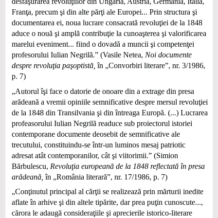
desfăşurarea revoluţiilor din Ungaria, Austria, Germania, Italia,
Franţa, precum şi din alte părţi ale Europei... Prin structura şi
documentarea ei, noua lucrare consacrată revoluţiei de la 1848
aduce o nouă şi amplă contribuţie la cunoaşterea şi valorificarea
marelui eveniment... fiind o dovadă a muncii şi competenţei
profesorului Iulian Negrilă.” (Vasile Netea,
Noi documente
despre revoluţia paşoptistă,
în „Convorbiri literare”, nr. 3/1986,
p. 7)
„Autorul îşi face o datorie de onoare din a extrage din presa
arădeană a vremii opiniile semnificative despre mersul revoluţiei
de la 1848 din Transilvania şi din întreaga Europă. (...) Lucrarea
profeasorului Iulian Negrilă readuce sub proiectorul istoriei
contemporane documente deosebit de semnificative ale
trecutului, constituindu-se într-un luminos mesaj patriotic
adresat atât contemporanilor, cât şi viitorimii.” (Simion
Bărbulescu,
Revoluţia europeană de la 1848 reflectată în presa
arădeană,
în „România literară”, nr. 17/1986, p. 7)
„Conţinutul principal al cărţii se realizează prin mărturii inedite
aflate în arhive şi din altele tipărite, dar prea puţin cunoscute...,
cărora le adaugă consideraţiile şi aprecierile istorico-literare