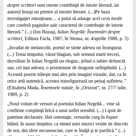
despre scriitori
sunt oneste contribuţii de istorie literară, iar
autorul însuşi un prieten al istoriei literare. (...)Pe baza
investigaţiei minuţioase.... a putut să adauge acel
ceva inedit
care conferă paginilor sale caracterul de contribuţie de istorie
literară.” (...) (Ion Buzaşi,
Iulian Negrilă: Însemnări despre
scriitori,
Editura Facla, 1987, în Steaua, nr. 4/aprilie 1988, p. 5)
„Invadat de melancolii, poetul se simte adesea un însingurat.
(...) Tema timpului, văzut blagian, sub semnul marii treceri,
dezvăluie în Iulian Negrilă un elegiac, jelind o iubire defunctă
sau, cel mai adesea, o promisiune de dragoste neîmplinită. (...)
Această poezie trăieşte mai ales prin imagini vizuale, dar, ca în
orice artă autentică, acestea transfigurează un peisaj sufletesc.”
(Elisabeta Mada,
Însemnele natale,
în
„Orizont”, nr. 27/7 iulie,
1989, p. 2)
„Noul volum de versuri al poetului Iulian Negrilă... vine să
confirme conştiinţă lirică a unui suflet sensibil. (...) Lipsit de
patetism declarativ, fără ostentaţie, versurile curg în foşnet
blând, în susur liniştitor, ca ritmul unei muzici venite de dincolo
de noi, din sfere necunoscute, care te înalţă şi te purifică.” (...)