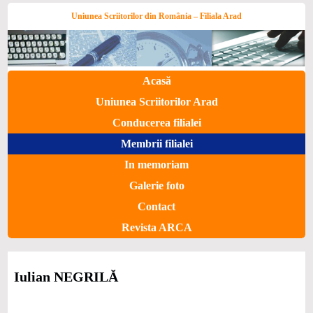
Uniunea Scriitorilor din România – Filiala Arad
Acasă
Uniunea Scriitorilor Arad
Conducerea filialei
Membrii filialei
In memoriam
Galerie foto
Contact
Revista ARCA
Iulian NEGRILĂ