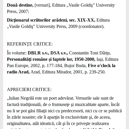
Două destine,
[versuri], Editura „Vasile Goldiş” University
Press, 2007;
Dicţionarul scriitorilor arădeni, sec. XIX-XX,
Editura
„Vasile Goldiş” University Press, 2009 (coordonator).
REFERINŢE CRITICE:
În volume:
DBLR s.v., DSA s.v.,
Constantin Toni Dârţu,
Personalităţi române şi faptele lor, 1950-2000,
Iaşi, Editura
Pan Europe, 2002, p. 177-184, Bujor Buda,
Five o'clock la
radio Arad,
Arad, Editura Mirador, 2001, p. 239-250.
APRECIERI CRITICE:
„Iulian Negrilă este un poet adevărat. Versurile sale sunt de
factură tradiţională, de o frumuseţe şi muzicalitate aparte, încât
nu li se pot găsi filiaţii nici cu predecesorii, nici cu ce se publică
în zilele noastre; ele îi aparţin în exclusivitate şi, de aceea,
originalitatea, atât ideatică, cât şi în ce priveşte realizarea