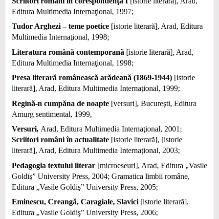
Scriitori români în corespondenţă I
[istorie literară], Arad,
Editura Multimedia Internaţional, 1997;
Tudor Arghezi – teme poetice
[istorie literară], Arad, Editura
Multimedia Internaţional, 1998;
Literatura română contemporană
[istorie literară], Arad,
Editura Multimedia Internaţional, 1998;
Presa literară românească arădeană (1869-1944)
[istorie
literară], Arad, Editura Multimedia Internaţional, 1999;
Regină-n cumpăna de noapte
[versuri], Bucureşti, Editura
Amurg sentimental, 1999,
Versuri,
Arad, Editura Multimedia Internaţional, 2001;
Scriitori români în actualitate
[istorie literară], [istorie
literară], Arad, Editura Multimedia Internaţional, 2003;
Pedagogia textului literar
[microeseuri], Arad, Editura „Vasile
Goldiş” University Press, 2004; Gramatica limbii române,
Editura „Vasile Goldiş” University Press, 2005;
Eminescu, Creangă, Caragiale, Slavici
[istorie literară],
Editura „Vasile Goldiş” University Press, 2006;