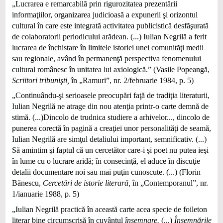
„Lucrarea e remarcabilă prin rigurozitatea prezentării
informaţiilor, organizarea judicioasă a expunerii şi orizontul
cultural în care este integrată activitatea publicistică desfăşurată
de colaboratorii periodicului arădean. (...) Iulian Negrilă a ferit
lucrarea de închistare în limitele istoriei unei comunităţi medii
sau regionale, având în permanenţă perspectiva fenomenului
cultural românesc în unitatea lui axiologică.” (Vasile Popeangă,
Scriitori tribunişti,
în „Ramuri”, nr. 2/februarie 1984, p. 5)
„Continuându-şi serioasele preocupări faţă de tradiţia literaturii,
Iulian Negrilă ne atrage din nou atenţia printr-o carte demnă de
stimă. (...)Dincolo de trudnica studiere a arhivelor..., dincolo de
punerea corectă în pagină a creaţiei unor personalităţi de seamă,
Iulian Negrilă are simţul detaliului important, semnificativ. (...)
Să amintim şi faptul că un cercetător care-i şi poet nu putea ieşi
în lume cu o lucrare aridă; în consecinţă, el aduce în discuţie
detalii documentare noi sau mai puţin cunoscute. (...) (Florin
Bănescu,
Cercetări de istorie literară,
în „Contemporanul”, nr.
1/ianuarie 1988, p. 5)
„Iulian Negrilă practică în această carte acea specie de foileton
literar bine circumscrisă în cuvântul
însemnare.
(...)
Însemnările