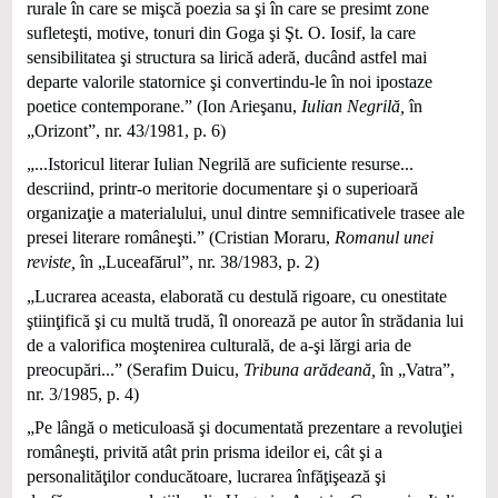
rurale în care se mişcă poezia sa şi în care se presimt zone
sufleteşti, motive, tonuri din Goga şi Şt. O. Iosif, la care
sensibilitatea şi structura sa lirică aderă, ducând astfel mai
departe valorile statornice şi convertindu-le în noi ipostaze
poetice contemporane.” (Ion Arieşanu,
Iulian Negrilă,
în
„Orizont”, nr. 43/1981, p. 6)
„...Istoricul literar Iulian Negrilă are suficiente resurse...
descriind, printr-o meritorie documentare şi o superioară
organizaţie a materialului, unul dintre semnificativele trasee ale
presei literare româneşti.” (Cristian Moraru,
Romanul unei
reviste,
în „Luceafărul”, nr. 38/1983, p. 2)
„Lucrarea aceasta, elaborată cu destulă rigoare, cu onestitate
ştiinţifică şi cu multă trudă, îl onorează pe autor în strădania lui
de a valorifica moştenirea culturală, de a-şi lărgi aria de
preocupări...” (Serafim Duicu,
Tribuna arădeană,
în „Vatra”,
nr. 3/1985, p. 4)
„Pe lângă o meticuloasă şi documentată prezentare a revoluţiei
româneşti, privită atât prin prisma ideilor ei, cât şi a
personalităţilor conducătoare, lucrarea înfăţişează şi