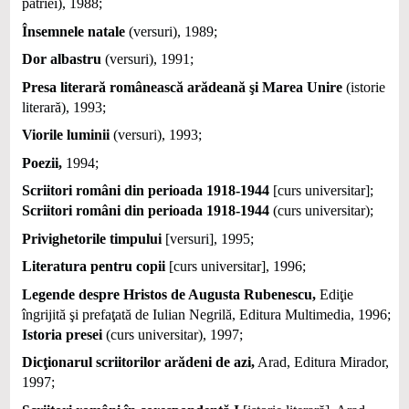
patriei), 1988;
Însemnele natale
(versuri), 1989;
Dor albastru
(versuri), 1991;
Presa literară românească arădeană şi Marea Unire
(istorie
literară), 1993;
Viorile luminii
(versuri), 1993;
Poezii,
1994;
Scriitori români din perioada 1918-1944
[curs universitar];
Scriitori români din perioada 1918-1944
(curs universitar);
Privighetorile timpului
[versuri], 1995;
Literatura pentru copii
[curs universitar], 1996;
Legende despre Hristos de Augusta Rubenescu,
Ediţie
îngrijită şi prefaţată de Iulian Negrilă, Editura Multimedia, 1996;
Istoria presei
(curs universitar), 1997;
Dicţionarul scriitorilor arădeni de azi,
Arad, Editura Mirador,
1997;