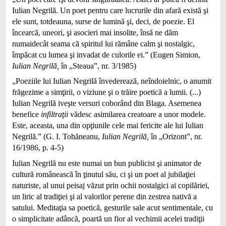
Iulian Negrilă. Un poet pentru care lucrurile din afară există şi
ele sunt, totdeauna, surse de lumină şi, deci, de poezie. El
încearcă, uneori, şi asocieri mai insolite, însă ne dăm
numaidecât seama că spiritul lui rămâne calm şi nostalgic,
împăcat cu lumea şi invadat de culorile ei.” (Eugen Simion,
Iulian Negrilă,
în „Steaua”, nr. 3/1985)
„Poeziile lui Iulian Negrilă învederează, neîndoielnic, o anumit
frăgezime a simţirii, o viziune şi o trăire poetică a lumii. (...)
Iulian Negrilă iveşte versuri coborând din Blaga. Asemenea
benefice
infiltraţii
vădesc asimilarea creatoare a unor modele.
Este, aceasta, una din opţiunile cele mai fericite ale lui Iulian
Negrilă.” (G. I. Tohăneanu,
Iulian Negrilă,
în „Orizont”, nr.
16/1986, p. 4-5)
Iulian Negrilă nu este numai un bun publicist şi animator de
cultură românească în ţinutul său, ci şi un poet al jubilaţiei
naturiste, al unui peisaj văzut prin ochii nostalgici ai copilăriei,
un liric al tradiţiei şi al valorilor perene din zestrea nativă a
satului. Meditaţia sa poetică, gesturile sale acut sentimentale, cu
o simplicitate adâncă, poartă un fior al vechimii acelei tradiţii