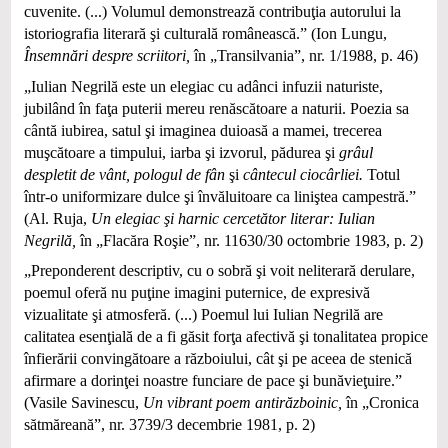
cuvenite. (...) Volumul demonstrează contribuţia autorului la
istoriografia literară şi culturală românească.” (Ion Lungu,
Însemnări despre scriitori,
în „Transilvania”, nr. 1/1988, p. 46)
„Iulian Negrilă este un elegiac cu adânci infuzii naturiste,
jubilând în faţa puterii mereu renăscătoare a naturii. Poezia sa
cântă iubirea, satul şi imaginea duioasă a mamei, trecerea
muşcătoare a timpului, iarba şi izvorul, pădurea şi
grâul
despletit de vânt,
pologul de fân
şi
cântecul ciocârliei.
Totul
într-o uniformizare dulce şi învăluitoare ca liniştea campestră.”
(Al. Ruja,
Un elegiac şi harnic cercetător literar: Iulian
Negrilă,
în „Flacăra Roşie”, nr. 11630/30 octombrie 1983, p. 2)
„Preponderent descriptiv, cu o sobră şi voit neliterară derulare,
poemul oferă nu puţine imagini puternice, de expresivă
vizualitate şi atmosferă. (...) Poemul lui Iulian Negrilă are
calitatea esenţială de a fi găsit forţa afectivă şi tonalitatea propice
înfierării convingătoare a războiului, cât şi pe aceea de stenică
afirmare a dorinţei noastre funciare de pace şi bunăvieţuire.”
(Vasile Savinescu,
Un vibrant poem antirăzboinic,
în „Cronica
sătmăreană”, nr. 3739/3 decembrie 1981, p. 2)