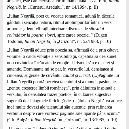
artistică, este caracteristica lor fundamentală.” (Al. Piru,
Iulian
Negrilă,
în „Curierul Aradului”, nr. 14/1994, p. II)
„Iulian Negrilă, poet cu vocaţie romantică, adună în tăcerile
gândului senzaţia naturii, ritmul anotimpurilor într-un vers
armonic şi lent, vibraţii interioare discrete ale
sfiosului
colindător la poarta slovei,
spre zarea poeziei.” (Eugen
Todoran,
Iulian Negrilă,
în „Orizont”, nr. 52/1983, p. 10)
„Iulian Negrilă aduce prin poezia sa, afirmată deja prin câteva
volume, o caldă vibraţie a sensibilităţii, capabilă să dea sunet
nou cuvintelor încărcate de emoţie. Lirismul său e discret şi
autentic. Dominante mi se par, în versurile lui, densitatea şi
culoarea, sugerate de cuvântul
căutat
şi
lucrat.
(...)Paginile lui
Iulian Negrilă poartă pecetea talentului şi a muncii pasionate
„pentru creşterea limbii româneşti”, prin dăltuirea inspirată a
versului, în densitatea frazei poetice, în culoarea sugestivă
sugerată de sintagmele fericit găsite. (...)Iulian Negrilă va aduce
încă multe dovezi ale talentului său autentic, prin rafinarea
verbului despre care vorbesc paginile sale tipărite până acum.”
(Gh. Bulgăr,
Iulian Negrilă,
în „Orizont”, nr. 13/1985, p. 10)
„Un poet care îşi devoră singurătatea. Astfel ar putea fi definit