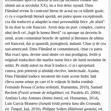
ultimii ani ai secolului XX), nu a fost deloc ușoară. Dinu
Flămând revine în contextul literar de acasă nu cu mîinile goale,
ci cu o experiență literară sporită, am putea spune excepțională,
cea din traduceri și adaptări la mari personalități lirice „de afară”.
Și nu doar la cele franceze. Avem deja un poet complex, cumva
altul decît cel „fugit în lumea liberă” cu aproape un deceniu în
urmă, acum contaminat benefic de spiritul și literatura de ultima
oră franceză, dar și spaniolă, portugheză, italiană. Chiar și de cea
sud-americană. Dinu Flămând se contaminează, chiar cu patos.
Mai exact spus, devine unul dintre cei mai prodigioși, fertili și
originali traducători din marilor nume lirice ale lumii neolatine de
astăzi. Pe mulți autori nu doar îi traduce, ci și-i apropriază
cumva, prin prietenii și afinități elective, intelectuale. Așadar,
Dinu Flămând traduce neostenit din toate aceste limbi. Iată
cîteva nume uriașe pe care el le vrăjește în limba română:
Fernando Pessoa (
Cartea neliniștii,
Humanitas, 2010), Samuel
Beckett (
Poezii urmate de mîzgălituri,
ed. Paralela 45, 2006),
António Lobo Antunes (
Inima inimii,
ed. Humanitas
,
2014)
,
Luis García Montero (
Sonată tristă pentru luna din Granada,
ed. Timpul, Iași, 2016), Philippe Sollers (
Războiul gustului,
ed.