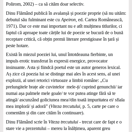
Polirom, 2002) – ca să cităm doar selectiv.
Dinu Flămând publică în avalanșă și poezie proprie (să nu uităm:
debutul său fulminant este cu
Apeiron,
ed. Cartea Româ­nească,
1971). Dar ce este mai important nu e atît mulțimea titlurilor, ci
faptul că aproape toate cărțile lui de poezie se bucură de o bună
receptare critică, că obțin premii literare prestigioase în țară și
peste hotare.
Există în miezul poeziei lui, unul întotdeauna fierbinte, un
impuls erotic transferat în expresii energice, provocator
insinuante. Asta și fiindcă poetul este un autor generos lexical.
Aș zice că poezia lui se distinge mai ales în acest sens, al unei
explozii, al unei retorici virtuoaze a limbii române: „Cu
prelungitele brațe ale cuvintelor mele-ți/ cuprind genunchii/ iar
numai așa palmele mele goale/ te vor putea atinge fără să te
atingă/ ascunzând goliciunea mea//din toată impuritatea ei/ sfiala
mea imploră/ și adoră” (
Viteza trecutului,
p. 5, carte pe care o
comentăm și din care cităm în continuare).
Dinu Flămând scrie în
Viteza trecutului -
trecut care de fapt e o
stare vie a prezentului – mereu la înălțimea, aparent greu