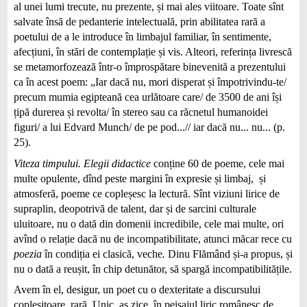
al unei lumi trecute, nu prezente, și mai ales viitoare. Toate sînt
salvate însă de pedanterie intelectuală, prin abilitatea rară a
poetului de a le introduce în limbajul familiar, în sentimente,
afecțiuni, în stări de contemplație și vis. Alteori, referința livrescă
se metamorfozează într-o împrospătare binevenită a prezentului
ca în acest poem: „Iar dacă nu, mori disperat și împotrivindu‑te/
precum mumia egipteană cea urlătoare care/ de 3500 de ani își
țipă durerea și revolta/ în stereo sau ca răcnetul humanoidei
figuri/ a lui Edvard Munch/ de pe pod...// iar dacă nu... nu... (p.
25).
Viteza timpului. Elegii didactice
conține 60 de poeme, cele mai
multe opulente, dînd peste margini în expresie și limbaj, și
atmosferă, poeme ce copleșesc la lectură. Sînt viziuni lirice de
supraplin, deopotrivă de talent, dar și de sarcini culturale
uluitoare, nu o dată din domenii incredibile, cele mai multe, ori
avînd o relație dacă nu de incompatibilitate, atunci măcar rece cu
poezia
în condiția ei clasică, veche
.
Dinu Flămând și‑a propus, și
nu o dată a reușit, în chip detunător, să spargă incompatibilitățile.
Avem în el, desigur, un poet cu o dexteritate a discursului
copleșitoare, rară. Unic, aș zice, în peisajul liric românesc de