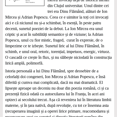
din Clujul universitar. Unul dintre cei
trei era Dinu Flămând, alături de Ion
Mircea și Adrian Popescu. Ceea ce e uimitor la toți cei invocați
aici e că niciunul nu și-a schimbat, în esență, în peste patru
decenii, sunetul poeziei de la debut. La Ion Mircea era unul
criptic și acut în subtilități semantice și de viziune; la Adrian
Popescu, unul cu fior mistic, fraged, curat în expresie, de o
limpezime ce te izbește. Sunetul liric al lui Dinu Flămând, în
schimb, e unul oral, retoric, torențial, impetuos, energic, virtuoz.
O cascadă ce crește în flux, și nu slăbește niciodată în construcția
lirică amplă, polimorfă.
Istoria personală a lui Dinu Flămând, spre deosebire de a
celorlalți doi congeneri, Ion Mircea și Adrian Popescu, e însă
diferită și cumva mai complicată, dacă nu mai dramatică. El
lipsește aproape un deceniu nu doar din poezia română, ci și ca
prezență fizică odată cu autoexilarea lui în Franța, în acei ani
optzeci ai secolului trecut. Așa că revenirea lui în literatura limbii
materne, și în țara nativă, după revoluție, cu tot ce însemna asta
(recuperarea imaginii și a operei lirice primare, reacomodarea și
reconsonare apoi cu sunetul și direcția literaturii române din