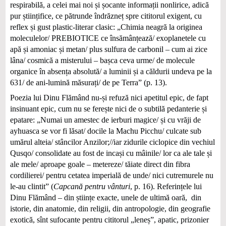
respirabilă, a celei mai noi și șocante informații nonlirice, adică
pur științifice, ce pătrunde îndrăzneț spre cititorul exigent, cu
reflex și gust plastic-literar clasic: „Chimia neagră la originea
moleculelor/ PREBIOTICE ce însămânțează/ exoplanetele cu
apă și amoniac și metan/ plus sulfura de carbonil – cum ai zice
lâna/ cosmică a misterului – bașca ceva urme/ de molecule
organice în absența absolută/ a luminii și a căldurii undeva pe la
631/ de ani-lumină măsurați/ de pe Terra” (p. 13).
Poezia lui Dinu Flămând nu-și refuză nici apetitul epic, de fapt
insinuant epic, cum nu se ferește nici de o subtilă pedanterie și
epatare: „Numai un amestec de ierburi magice/ și cu vrăji de
ayhuasca se vor fi lăsat/ docile la Machu Picchu/ culcate sub
umărul alteia/ stâncilor Anzilor;//iar zidurile ciclopice din vechiul
Qusqo/ consolidate au fost de incași cu mâinile/ lor ca ale tale și
ale mele/ aproape goale – metereze/ tăiate direct din fibra
cordilierei/ pentru cetatea imperială de unde/ nici cutremurele nu
le-au clintit” (
Capcană pentru vânturi
, p. 16). Referințele lui
Dinu Flămând – din științe exacte, unele de ultimă oară, din
istorie, din anatomie, din religii, din antropologie, din geografie
exotică, sînt sufocante pentru cititorul „leneș”, apatic, prizonier