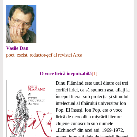
Vasile Dan
poet, eseist, redactor-şef al revistei Arca
O voce lirică inepuizabilă
[1]
Dinu Flămând este unul dintre cei trei
corifei lirici, ca să spunem așa, aflați la
început literar sub protecția și stimulul
intelectual al tînărului universitar Ion
Pop. El însuși, Ion Pop, era o voce
lirică de neocolit a mișcării literare
clujene cunoscută sub numele
„Echinox” din acei ani, 1969-1972,
mereu invocați deja de istoricii literari