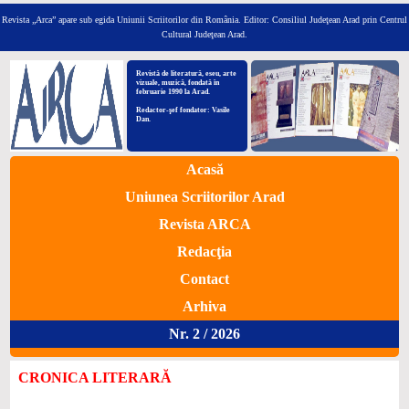
Revista „Arca” apare sub egida Uniunii Scriitorilor din România.
Editor: Consiliul Judeţean Arad prin Centrul
Cultural Judeţean Arad.
Revistă de literatură, eseu, arte
vizuale, muzică, fondată în
februarie 1990 la Arad.
Redactor-şef fondator: Vasile
Dan.
Acasă
Uniunea Scriitorilor Arad
Revista ARCA
Redacţia
Contact
Arhiva
Nr. 2 / 2026
CRONICA LITERARĂ