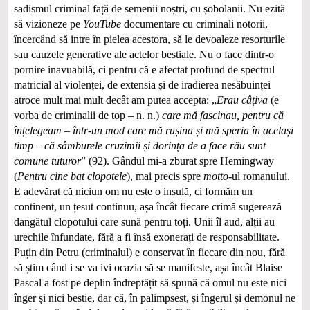
sadismul criminal față de semenii noștri, cu șobolanii. Nu ezită
să vizioneze pe
YouTube
documentare cu criminali notorii,
încercând să intre în pielea acestora, să le devoaleze resorturile
sau cauzele generative ale actelor bestiale. Nu o face dintr-o
pornire inavuabilă, ci pentru că e afectat profund de spectrul
matricial al violenței, de extensia și de iradierea nesăbuinței
atroce mult mai mult decât am putea accepta: „
Erau câțiva
(e
vorba de criminalii de top – n. n.)
care mă fascinau, pentru că
înțelegeam – într-un mod care mă rușina și mă speria în același
timp – că sâmburele cruzimii și dorința de a face rău sunt
comune tuturor
” (92). Gândul mi-a zburat spre Hemingway
(
Pentru cine bat clopotele
), mai precis spre
motto
-ul romanului.
E adevărat că niciun om nu este o insulă, ci formăm un
continent, un țesut continuu, așa încât fiecare crimă sugerează
dangătul clopotului care sună pentru toți. Unii îl aud, alții au
urechile înfundate, fără a fi însă exonerați de responsabilitate.
Puțin din Petru (criminalul) e conservat în fiecare din nou, fără
să știm când i se va ivi ocazia să se manifeste, așa încât Blaise
Pascal a fost pe deplin îndreptățit să spună că omul nu este nici
înger și nici bestie, dar că, în palimpsest, și îngerul și demonul ne