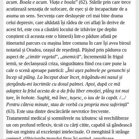
acum. Boala e acum. Viața e boala
” (62). Stările prin care trece
acutizează senzația de sufocare, de eșec și de incapacitate de a
asuma un sens. Secvența care deslușește cel mai bine drama
celui depresiv, care altădată își râdea de cei aflați în derive de
acest fel, este cea a căutării locului de izbăvire (pe deplin
conștient că aceasta este o himeră) într‑o pădure aflată pe
itinerariul parcurs cu mașina între comuna în care își avea biroul
notarial și Oradea, orașul de reședință. Pășind prin pădurea cu
aspect de „
cimitir vegetal
”, „
anemică
”, încremenită în frigul
iernii, se declanșează criza, singurătatea fiind cea care pune la
cale o scenă aproape patetică: „
Îmi așez palmele pe genunchi și
încep să plâng. La început doar încet, trăgându-mi nasul și
ștergându-mi lacrimile cu dosul palmei. Apoi, după ce mă
adaptez la felul acesta de a da frâu liber emoției, plâng tot mai
tare, în hohote. Sughiț, mă înec, tușesc, o iau de la capăt. /.../
Pentru câteva minute, stau de vorbă cu propria mea suferință
”
(63). Este una dintre descărcările nevrotice frecvente.
Tratamentul medical și somniferele nu izbutesc să reechilibreze
un om profund reflexiv, ticsit cu cărți citite, capabil să gândească
într-un registru al excelenței intelectuale. O menghină îi strânge
creierul, slăbiciunile trupului firav își extind, orgolioase,