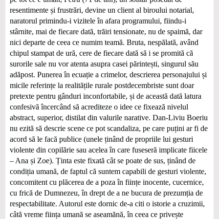
resentimente și frustrări, devine un client al biroului notarial,
naratorul primindu-i vizitele în afara programului, fiindu-i
stârnite, mai de fiecare dată, trăiri tensionate, nu de spaimă, dar
nici departe de ceea ce numim teamă. Bruta, nespălată, având
chipul stampat de ură, cere de fiecare dată să i se promită că
surorile sale nu vor atenta asupra casei părintești, singurul său
adăpost. Punerea în ecuație a crimelor, descrierea personajului și
micile referințe la realitățile rurale postdecembriste sunt doar
pretexte pentru gânduri inconfortabile, și de această dată latura
confesivă încercând să acrediteze o idee ce fixează nivelul
abstract, superior, distilat din valurile narative. Dan-Liviu Boeriu
nu ezită să descrie scene ce pot scandaliza, pe care puțini ar fi de
acord să le facă publice (unele ținând de propriile lui gesturi
violente din copilărie sau acelea în care fuseseră implicate fiicele
– Ana și Zoe). Ținta este fixată cât se poate de sus, ținând de
condiția umană, de faptul că suntem capabili de gesturi violente,
concomitent cu plăcerea de a poza în ființe inocente, cucernice,
cu frică de Dumnezeu, în drept de a ne bucura de prezumția de
respectabilitate. Autorul este dornic de-a citi o istorie a cruzimii,
câtă vreme ființa umană se aseamănă, în ceea ce privește