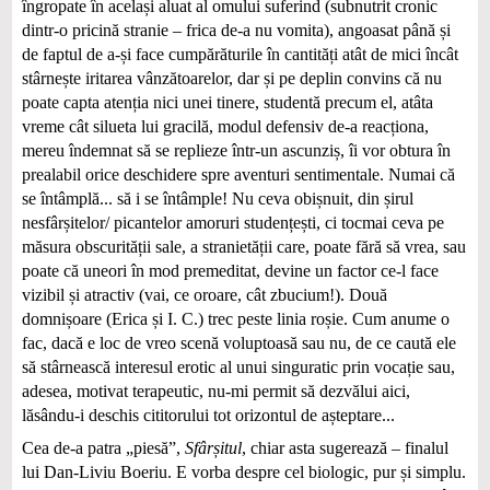
îngropate în același aluat al omului suferind (subnutrit cronic
dintr-o pricină stranie – frica de-a nu vomita), angoasat până și
de faptul de a-și face cumpărăturile în cantități atât de mici încât
stârnește iritarea vânzătoarelor, dar și pe deplin convins că nu
poate capta atenția nici unei tinere, studentă precum el, atâta
vreme cât silueta lui gracilă, modul defensiv de-a reacționa,
mereu îndemnat să se replieze într-un ascunziș, îi vor obtura în
prealabil orice deschidere spre aventuri sentimentale. Numai că
se întâmplă... să i se întâmple! Nu ceva obișnuit, din șirul
nesfârșitelor/ picantelor amoruri studențești, ci tocmai ceva pe
măsura obscurității sale, a stranietății care, poate fără să vrea, sau
poate că uneori în mod premeditat, devine un factor ce-l face
vizibil și atractiv (vai, ce oroare, cât zbucium!). Două
domnișoare (Erica și I. C.) trec peste linia roșie. Cum anume o
fac, dacă e loc de vreo scenă voluptoasă sau nu, de ce caută ele
să stârnească interesul erotic al unui singuratic prin vocație sau,
adesea, motivat terapeutic, nu-mi permit să dezvălui aici,
lăsându-i deschis cititorului tot orizontul de așteptare...
Cea de-a patra „piesă”,
Sfârșitul
, chiar asta sugerează – finalul
lui Dan-Liviu Boeriu. E vorba despre cel biologic, pur și simplu.