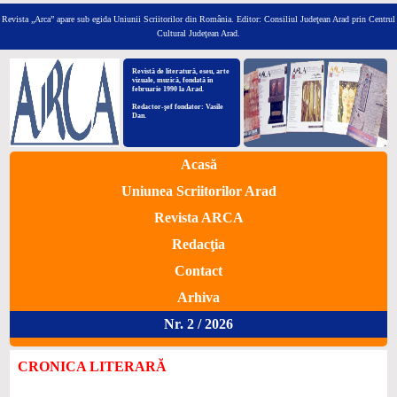
Revista „Arca” apare sub egida Uniunii Scriitorilor din România.
Editor: Consiliul Judeţean Arad prin Centrul
Cultural Judeţean Arad.
Revistă de literatură, eseu, arte
vizuale, muzică, fondată în
februarie 1990 la Arad.
Redactor-şef fondator: Vasile
Dan.
Acasă
Uniunea Scriitorilor Arad
Revista ARCA
Redacţia
Contact
Arhiva
Nr. 2 / 2026
CRONICA LITERARĂ