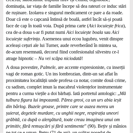
dominația, iar viața de familie începe să dea rateuri ce induc stări
de rușinare. Izolarea e singurul medicament ce pare a da roade.
Doar că este o capcană întinsă de boală, astfel încât să-și poată
face de cap în toată voia. După prima carte (
Aici locuiește frica
),
cea de-a doua s-ar fi putut numi
Aici locuiește boala
sau
Aici
locuiește suferința
. Asemenea unui ecou lugubru, venit dinspre
aceleași cețuri ale lui Turner, aude reverberând în mintea sa,
de‑acum resemnată, decorul fiind confesionalul silvestru ce-l
atrage hipnotic –
Nu vei scăpa niciodată
!
A doua povestire,
Palmele
, are accente expresioniste, cu inserții
vagi de roman gotic. Un ins lombrozian, dintr-un sat aflat în
proximitatea localității unde profesa ca notar, comite două crime,
cu sadism, complet imun la macabrul violențelor instrumentate
pentru a curma viețile a doi bărbați. Iată portretul antologic: „
Mă
tulbura figura lui impozantă. Părea greoi, ca un urs abia ieșit
din bârlog. Buzele groase, printre care se auzea mereu un
șuierat, degetele murdare, cu unghii negre, respirația uneori
grăbită, ca după o alergătură, toate creau imaginea unui om
primitiv, fără remușcări și fără sentimente
” (90). Bețiv și mâ­nios
pe tot ce e uman, Petru (71 de ani), un solitar posedat de