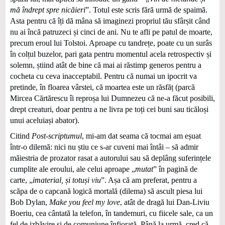
mă îndrept spre nicăieri
”. Totul este scris fără urmă de spaimă.
Asta pentru că îți dă mâna să imaginezi propriul tău sfârșit când
nu ai încă patruzeci și cinci de ani. Nu te afli pe patul de moarte,
precum eroul lui Tolstoi. Aproape cu tandrețe, poate cu un surâs
în colțul buzelor, pari gata pentru momentul acela retrospectiv și
solemn, știind atât de bine că mai ai răstimp generos pentru a
cocheta cu ceva inacceptabil. Pentru că numai un ipocrit va
pretinde, în floarea vârstei, că moartea este un răsfăț (parcă
Mircea Cărtărescu îi reproșa lui Dumnezeu că ne-a făcut posibili,
drept creaturi, doar pentru a ne livra pe toți cei buni sau ticăloși
unui aceluiași abator).
Citind
Post-scriptumul
, mi-am dat seama că tocmai am eșuat
într-o dilemă: nici nu știu ce s-ar cuveni mai întâi – să admir
măiestria de prozator rasat a autorului sau să deplâng suferințele
cumplite ale eroului, ale celui aproape „
mutat
” în pagină de
carte, „
imaterial, și totuși viu
”. Așa că am preferat, pentru a
scăpa de o capcană logică mortală (dilema) să ascult piesa lui
Bob Dylan,
Make you feel my love
, atât de dragă lui Dan-Liviu
Boeriu, cea cântată la telefon, în tandemuri, cu fiicele sale, ca un
fel de izbăvire și de comuniune înfiorată. Până la urmă, cred că