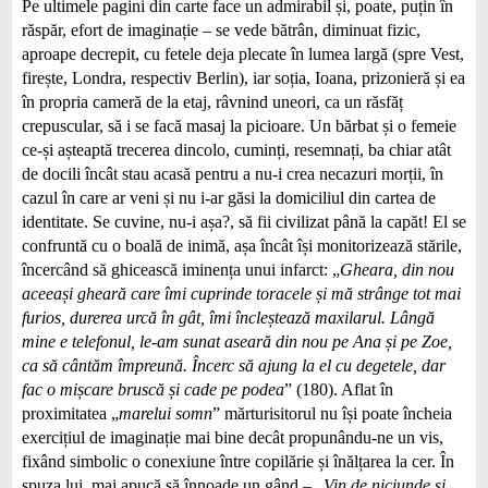
Pe ultimele pagini din carte face un admirabil și, poate, puțin în
răspăr, efort de imaginație – se vede bătrân, diminuat fizic,
aproape decrepit, cu fetele deja plecate în lumea largă (spre Vest,
firește, Londra, respectiv Berlin), iar soția, Ioana, prizonieră și ea
în propria cameră de la etaj, râvnind uneori, ca un răsfăț
crepuscular, să i se facă masaj la picioare. Un bărbat și o femeie
ce-și așteaptă trecerea dincolo, cuminți, resemnați, ba chiar atât
de docili încât stau acasă pentru a nu-i crea necazuri morții, în
cazul în care ar veni și nu i-ar găsi la domiciliul din cartea de
identitate. Se cuvine, nu-i așa?, să fii civilizat până la capăt! El se
confruntă cu o boală de inimă, așa încât își monitorizează stările,
încercând să ghicească iminența unui infarct: „
Gheara, din nou
aceeași gheară care îmi cuprinde toracele și mă strânge tot mai
furios, durerea urcă în gât, îmi încleștează maxilarul. Lângă
mine e telefonul, le-am sunat aseară din nou pe Ana și pe Zoe,
ca să cântăm împreună. Încerc să ajung la el cu degetele, dar
fac o mișcare bruscă și cade pe podea
” (180). Aflat în
proximitatea „
marelui somn
” mărturisitorul nu își poate încheia
exercițiul de imaginație mai bine decât propunându-ne un vis,
fixând simbolic o conexiune între copilărie și înălțarea la cer. În
spuza lui, mai apucă să înnoade un gând – „
Vin de niciunde și