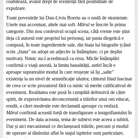
coabitează, având drept de rezidență fără posibilitate de
expulzare.
Toate povestirile lui Dan-Liviu Boeriu au o undă de stranietate.
Unele mai accentuat, altele mai soft.
Mărul
se înscrie în prima
categorie. Din nou confesivul ocupă scena, câtă vreme este știut
deja că autorul este propriul lui personaj, iar pasta diegetică e
compusă, în toate ingredientele sale, din biata lui biografie (când
scriu „biata” nu adopt un adjectiv la întâmplare, ci pe deplin
motivat). Nimic nu-l acreditează ca erou. Micile întâmplări
confirmă o viață anostă, la limita banalității, astfel încât e
aproape suprarealist modul în care reușește să își „salte”
existența la un nivel de semnificație uluitor, cititorul fiind fascinat
de ceea ce scrie prozatorul fără ca nimic să merite calificativul de
eveniment. Realitatea este pusă în cumplită defensivă de către
spirit, de expresivitatea deconcertantă a trăirilor unui om educat,
erudit, a cărei modestie este declamată aproape cu emfază.
Mărul
confirmă această forță de transfigurare a insignifiantului în
eveniment. De data aceasta, tema de subtext este aceea a iubirii.
Dar și aici mecanismul ce declanșează trăirile, precum și modul
de operare al tânărului aflat în siajul ispitelor sunt particulare,