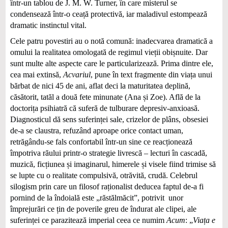
într‑un tablou de J. M. W. Turner, în care misterul se
condensează într-o ceață protectivă, iar maladivul estompează
dramatic instinctul vital.
Cele patru povestiri au o notă comună: inadecvarea dramatică a
omului la realitatea omologată de regimul vieții obișnuite. Dar
sunt multe alte aspecte care le particularizează. Prima dintre ele,
cea mai extinsă,
Acvariul
, pune în text fragmente din viața unui
bărbat de nici 45 de ani, aflat deci la maturitatea deplină,
căsătorit, tatăl a două fete minunate (Ana și Zoe). Află de la
doctorița psihiatră că suferă de tulburare depresiv-anxioasă.
Diagnosticul dă sens suferinței sale, crizelor de plâns, obsesiei
de-a se claustra, refuzând aproape orice contact uman,
retrăgându-se fals confortabil într-un sine ce reacționează
împotriva răului printr-o strategie livrescă – lecturi în cascadă,
muzică, ficțiunea și imaginarul, himerele și visele fiind trimise să
se lupte cu o realitate compulsivă, otrăvită, crudă. Celebrul
silogism prin care un filosof raționalist deducea faptul de-a fi
pornind de la îndoială este „răstălmăcit”, potrivit unor
împrejurări ce țin de poverile greu de îndurat ale clipei, ale
suferinței ce parazitează imperial ceea ce numim
Acum
: „
Viața e