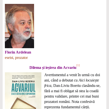
Florin Ardelean
eseist, prozator
[1]
Dilema și ieșirea din Acvariu
Avertismentul a venit în urmă cu doi
ani, când a debutat cu
Aici locuiește
frica
, Dan-Liviu Boeriu clasându-se,
fără a mai fi obligat să stea la coadă
pentru validare, printre cei mai buni
prozatori români. Nota confesivă
reprezenta fundamentul cărții.