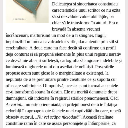
Delicatețea și sinceritatea constituiau
caracteristicile unui scriitor ce nu ezita
să-și dezvăluie vulnerabilitățile, ba
chiar să le transforme în atuuri. Era o
bravadă în absența vreunei
încrâncenări, mărturisind un mod de-a fi stingher, fragil,
implauzibil în lumea cavalcadelor virile, dar autentic prin stil și
cerebralitate. A doua carte nu face decât să confirme un profil
deja conturat și să propună elemente în plus unui registru narativ
ce dezvăluie abisuri sufletești, cartografiază angoase indelebile și
luminează ungherele unui om asediat de neliniști. Povestirile
propuse acum sunt glose la o marginalitate a existenței, la
neputința de-a te prenumăra printre creaturile ce-și suportă cu
ofuscare suferințele. Dimpotrivă, acestea sunt tocmai accentele
ce-ți transformă soarta în destin. Ele nu merită denunțate drept
damnațiuni, cât indexate în registrul stărilor preaomenești. Căci
Acvariul
... nu este o ieremiadă, ci prilejul onest de-a te înfățișa
celorlalți în aproape toate fațetele unei captivități din care, repetă
obsesiv autorul, „
Nu vei scăpa niciodată
”. Această fatalitate
constituie rama în care se așază personajele și întâmplările, ca