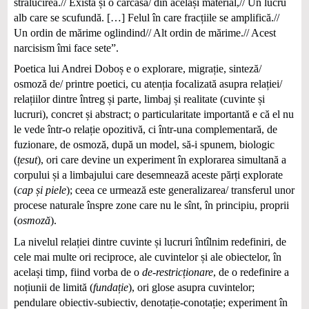
strălucirea.// Există și o carcasă/ din același material,// Un lucru
alb care se scufundă. […] Felul în care fracțiile se amplifică.//
Un ordin de mărime oglindind// Alt ordin de mărime.// Acest
narcisism îmi face sete”.
Poetica lui Andrei Doboș e o explorare, migrație, sinteză/
osmoză de/ printre poetici, cu atenția focalizată asupra relației/
relațiilor dintre întreg și parte, limbaj și realitate (cuvinte și
lucruri), concret și abstract; o particularitate importantă e că el nu
le vede într-o relație opozitivă, ci într-una complementară, de
fuzionare, de osmoză, după un model, să-i spunem, biologic
(
țesut
), ori care devine un experiment în explorarea simultană a
corpului și a limbajului care desemnează aceste părți explorate
(
cap și piele
); ceea ce urmează este generalizarea/ transferul unor
procese naturale înspre zone care nu le sînt, în principiu, proprii
(
osmoză
).
La nivelul relației dintre cuvinte și lucruri întîlnim redefiniri, de
cele mai multe ori reciproce, ale cuvintelor și ale obiectelor, în
același timp, fiind vorba de o
de-restricționare
, de o redefinire a
noțiunii de limită (
fundație
), ori glose asupra cuvintelor;
pendulare obiectiv-subiectiv, denotație-conotație; experiment în