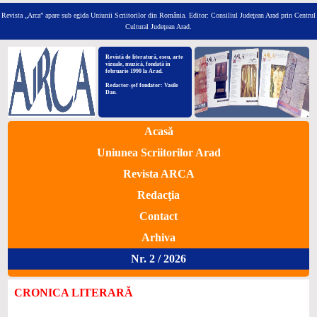
Revista „Arca” apare sub egida Uniunii Scriitorilor din România.
Editor: Consiliul Judeţean Arad prin Centrul
Cultural Judeţean Arad.
Revistă de literatură, eseu, arte
vizuale, muzică, fondată în
februarie 1990 la Arad.
Redactor-şef fondator: Vasile
Dan.
Acasă
Uniunea Scriitorilor Arad
Revista ARCA
Redacţia
Contact
Arhiva
Nr. 2 / 2026
CRONICA LITERARĂ