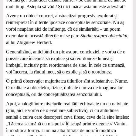
mult timp. Aștepta să văd./ Și nici măcar asta nu este adevărat”.
Avem: un obiect concret, abstractizat progresiv, explorat și
reinterpretat în diferite ipostaze conceptuale/ senzoriale. Nu aș
vorbi neapărat aici de influențe, cît de similarități – un poem
exemplar în această direcție mi se pare
Studiu asupra obiectului
,
al lui Zbigniew Herbert.
Generalizînd, anticipînd un pic asupra concluziei, e vorba de o
poezie care încearcă să explice și să reordoneze lumea și
limbajul, inclusiv prin reordonarea de sine. În cele ce urmează,
voi încerca, la rîndul meu, să o explic și să o reordonez.
O primă observație: majoritatea titlurilor sînt substantive. Nume.
O realitate a obiectelor, fizice, dublate cumva de imaginea lor
conceptuală, ori de conceptualizarea senzorialului.
Apoi, analogii între nivelurile realității echivalate nu cu naivitate
(știu, aici e vorba de o evaluare subiectivă), ci cu atitudinea
senină a cuiva care descoperă ceva firesc, ceva de la sine înțeles:
„Tăcerea seamănă cu nisipul.// Îți scapă printre degete.// Vântul
îi modifică forma. Lumina albă filtrată de nori/ îi modifică