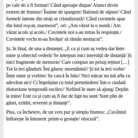
pe cale de a fi format// Când aproape dispar/ Atunci devin
extrem de frumos// Înainte de spargere/ Balonul de săpun// Când
formele latente din nisip se cristalizează// Când cuvintele apar
din lutul roșcat, marmorat”, ori: „Am văzut la o nuntă./ Am
văzut acolo și acolo./ Cuvintele noi s-au retras în respirație./
Cuvintele vechi m-au învățat/ să rămân nemișcat”.
Și, în final, de una a distanței. „E ca și cum aș vedea dar între
mine și obiectul vederii/ Se interpun mici interstiții de distanță/ Și
mici fragmente de memorie/ Care compun un peisaj reținut […]
Tot la trei gânduri/ Îmi găsesc mormântul// Și tot la trei vorbe/
Între mine și vorbire/ Se cască în hău// Nici măcar nu mă aflu cu
adevărat aici/ Ci împrăștiat cu totul pretutindeni/ într-o ciudată
distorsiune temporală oscilez// Nefiind în stare să ajung/ Deplin
la mine/ Este ca și cum aș fi dar de fapt nu sunt/ Sunt plin de
găuri, ezitări, reveniri și distanțe”.
Plus, ca încheiere, de un vers pur și simplu frumos: „Cuvântul
înflorește în întuneric printr-o gestație/ obscură”.