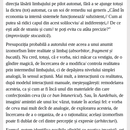
direcția lăsării limbajului pe pilot automat, fără a se ajunge totuși
la dicteu (tot) automat, ca un soi de remediu sui generis „Când în
economia ta internă sistemele funcționează/ subzistent,// Cum ai
putea să ridici capul din acest solilocviu/ al indiferenței,// De ce
ești atât de straniu și cum// te poți evita cu atâta precizie?”
(
improvizație stocastică
).
Presupoziția probabilă a autorului este aceea a unui anumit
izomorfism între realitate și limbaj (
absorbitor
,
fragment și
bucată
). Nu cred, totuși, că e vorba, nici măcar ca vestigiu, de o
gîndire magică, de încercarea de a modifica/ controla realitatea
prin intermediul limbajului, ci de depășirea nivelului simplei
analogii, în sensul acțiunii. Mai mult, a interacțiunii cu realitatea,
după modelul interacțiunii manuale, meșteșugărești: remodelarea
acesteia, ca și cum ar fi încă unul din materialele din care
confecționăm ceva (
la ce bun întunericul
). Sau, în
Aardehuis
, de
imagini/ amintiri ale unui loc văzut, tratate în același fel: e vorba
de ceva mai mult decît de analogie, de explorarea acesteia, de
încercarea de a o organiza, de a o raționaliza; același izomorfism
poate fi dublat de cel dintre percepție și expresie (
arhitecturi
).
Formal, putem identifica posibile afinități cu poetica imagistă, ori