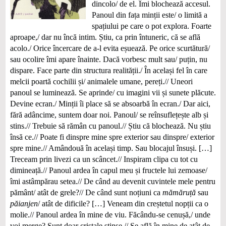
dincolo/ de el. Îmi blochează accesul.
Panoul din fața minții este/ o limită a
spațiului pe care o pot explora. Foarte
aproape,/ dar nu încă intim. Știu, ca prin întuneric, că se află
acolo./ Orice încercare de a-l evita eșuează. Pe orice scurtătură/
sau ocolire îmi apare înainte. Dacă vorbesc mult sau/ puțin, nu
dispare. Face parte din structura realității./ În același fel în care
melcii poartă cochilii și/ animalele umane, pereți.// Uneori
panoul se luminează. Se aprinde/ cu imagini vii și sunete plăcute.
Devine ecran./ Minții îi place să se absoarbă în ecran./ Dar aici,
fără adâncime, suntem doar noi. Panoul/ se reînsuflețește alb și
stins.// Trebuie să rămân cu panoul.// Știu că blochează. Nu știu
însă ce.// Poate fi dinspre mine spre exterior sau dinspre/ exterior
spre mine.// Amândouă în același timp. Sau blocajul însuși. […]
Treceam prin livezi ca un scâncet.// Inspiram clipa cu tot cu
dimineață.// Panoul ardea în capul meu și fructele lui zemoase/
îmi astâmpărau setea.// De când au devenit cuvintele mele pentru
pământ/ atât de grele?// De când sunt noțiuni ca
mămăruță
sau
păianjen
/ atât de dificile? […] Veneam din creștetul nopții ca o
molie.// Panoul ardea în mine de viu. Făcându-se cenușă,/ unde
voi merge? Sunt doar cristale stinse.// Se află în mine de atât de