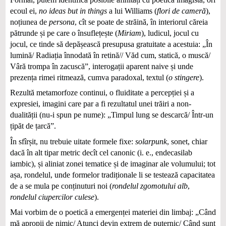
ecoul ei,
no ideas but in things
a lui Williams (
flori de cameră
),
noțiunea de
persona
, cît se poate de străină, în interiorul căreia
pătrunde și pe care o însuflețește (
Miriam
), ludicul, jocul cu
jocul, ce tinde să depășească presupusa gratuitate a acestuia: „În
lumină/ Radiația înnodată în retină// Văd cum, statică, o muscă/
Vâră trompa în zacuscă”, interogații aparent naive și unde
prezența rimei ritmează, cumva paradoxal, textul (
o stingere
).
Rezultă metamorfoze continui, o fluiditate a percepției și a
expresiei, imagini care par a fi rezultatul unei trăiri a non-
dualității (nu-i spun pe nume): „Timpul lung se descarcă/ Într-un
țipăt de țarcă”.
În sfîrșit, nu trebuie uitate formele fixe:
solarpunk
, sonet, chiar
dacă în alt tipar metric decît cel canonic (i. e., endecasilab
iambic), și aliniat zonei tematice și de imaginar ale volumului; tot
așa, rondelul, unde formelor tradiționale li se testează capacitatea
de a se mula pe conținuturi noi (
rondelul zgomotului alb
,
rondelul ciupercilor culese
).
Mai vorbim de o poetică a emergenței materiei din limbaj: „Când
mă apropii de nimic/ Atunci devin extrem de puternic/ Când sunt