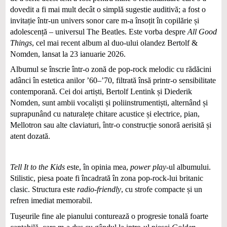
dovedit a fi mai mult decât o simplă sugestie auditivă; a fost o
invitație într-un univers sonor care m-a însoțit în copilărie și
adolescență – universul The Beatles. Este vorba despre
All Good
Things
, cel mai recent album al duo-ului olandez Bertolf &
Nomden, lansat la 23 ianuarie 2026.
Albumul se înscrie într-o zonă de pop-rock melodic cu rădăcini
adânci în estetica anilor ’60–’70, filtrată însă printr-o sensibilitate
contemporană. Cei doi artiști, Bertolf Lentink și Diederik
Nomden, sunt ambii vocaliști și poliinstrumentiști, alternând și
suprapunând cu naturalețe chitare acustice și electrice, pian,
Mellotron sau alte claviaturi, într-o construcție sonoră aerisită și
atent dozată.
Tell It to the Kids
este, în opinia mea,
power play
-ul albumului.
Stilistic, piesa poate fi încadrată în zona pop-rock-lui britanic
clasic. Structura este
radio-friendly
, cu strofe compacte și un
refren imediat memorabil.
Tușeurile fine ale pianului conturează o progresie tonală foarte