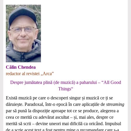
Călin
Chendea
redactor al revistei „Arca”
Despre jumătatea plină (de muzică) a paharului – “All Good
Things“
Există muzică pe care o descoperi singur și muzică ce ți se
dăruiește. Paradoxal, într-o epocă în care aplicațiile de
streaming
par să pună la dispoziție aproape tot ce se produce, alegerea a
ceea ce merită cu adevărat ascultat – și, mai ales, despre ce
merită să scrii – devine uneori mai dificilă ca oricând. Impulsul
de a scrie acest text a fost pentru mine o recomandare care s-a