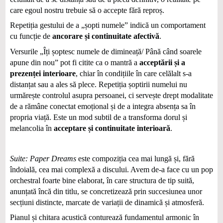
care egoul nostru trebuie să o accepte fără reproș.
Repetiția gestului de a „șopti numele” indică un comportament
cu funcție de
ancorare și continuitate afectivă
.
Versurile „Îți șoptesc numele de dimineață/ Până când soarele
apune din nou” pot fi citite ca o mantră a
acceptării și a
prezenței interioare
, chiar în condițiile în care celălalt s-a
distanțat sau a ales să plece. Repetiția șoptirii numelui nu
urmărește controlul asupra persoanei, ci servește drept modalitate
de a rămâne conectat emoțional și de a integra absența sa în
propria viață. Este un mod subtil de a transforma dorul și
melancolia în
acceptare și continuitate interioară
.
Suite: Paper Dreams
este compoziția cea mai lungă și, fără
îndoială, cea mai complexă a discului. Avem de-a face cu un pop
orchestral foarte bine elaborat, în care structura de tip suită,
anunțată încă din titlu, se concretizează prin succesiunea unor
secțiuni distincte, marcate de variații de dinamică și atmosferă.
Pianul și chitara acustică conturează fundamentul armonic în