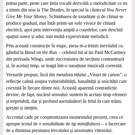
prima parte, peste care linia vocală dezvoltă o melodicitate ce m-
a trimis din nou la The Beatles, în special la cântecul
You Never
Give Me Your Money
. Schimbarea de tonalitate și de climat se
produce gradual, mai întâi printr-un solo vivace de chitară
electrică, apoi prin intervenția amplă a coardelor, care deschid
spațiul sonor și aduc mai multă expresivitate melodică.
Prin această construcție în etape, piesa m-a trimis inevitabil cu
gândul la
Band on the Run
– celebrul hit al lui Paul McCartney
din perioada Wings, unde succesiunea de secțiuni contrastează
și, în același timp, se leagă într-o narațiune muzicală coerentă.
Versurile propun, încă din metafora titlului „Visuri de carton”, o
reflecție calmă asupra vulnerabilității, banalității și unicității care
coexistă în fiecare dintre noi. Această aparentă contradicție
devine, de fapt, nucleul sensului: suntem în același timp efemeri
și irepetabili, dar și profund asemănători în felul în care trăim,
greșim și simțim.
Accentul cade pe conștientizarea momentului prezent, ceea ce
apropie textul de o sensibilitate de tip
mindfulness
– o încercare
de a diminua presiunea trecutului și anxietatea viitorului.