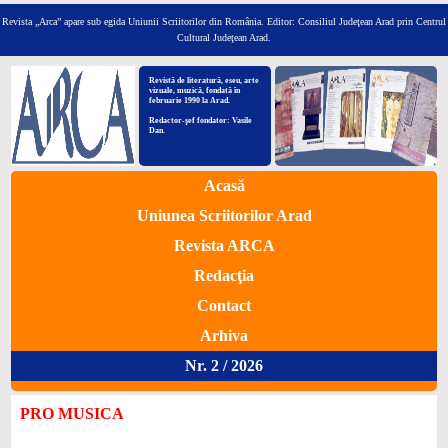
Revista „Arca” apare sub egida Uniunii Scriitorilor din România.
Editor: Consiliul Judeţean Arad prin Centrul
Cultural Judeţean Arad.
Revistă de literatură, eseu, arte
vizuale, muzică, fondată în
februarie 1990 la Arad.
Redactor-şef fondator: Vasile
Dan.
Acasă
Uniunea Scriitorilor Arad
Revista ARCA
Redacţia
Contact
Arhiva
Nr. 2 / 2026
PRO MUSICA