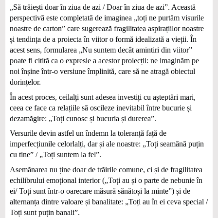
„Să trăiești doar în ziua de azi / Doar în ziua de azi”. Această
perspectivă este completată de imaginea „toți ne purtăm visurile
noastre de carton” care sugerează fragilitatea aspirațiilor noastre
și tendința de a proiecta în viitor o formă idealizată a vieții. În
acest sens, formularea „Nu suntem decât amintiri din viitor”
poate fi citită ca o expresie a acestor proiecții: ne imaginăm pe
noi înșine într-o versiune împlinită, care să ne atragă obiectul
dorințelor.
În acest proces, ceilalți sunt adesea investiți cu așteptări mari,
ceea ce face ca relațiile să oscileze inevitabil între bucurie și
dezamăgire: „Toți cunosc și bucuria și durerea”.
Versurile devin astfel un îndemn la toleranță față de
imperfecțiunile celorlalți, dar și ale noastre: „Toți seamănă puțin
cu tine” / „Toți suntem la fel”.
Asemănarea nu ține doar de trăirile comune, ci și de fragilitatea
echilibrului emoțional interior („Toți au și o parte de nebunie în
ei/ Toți sunt într-o oarecare măsură sănătoși la minte”) și de
alternanța dintre valoare și banalitate: „Toți au în ei ceva special /
Toți sunt puțin banali”.