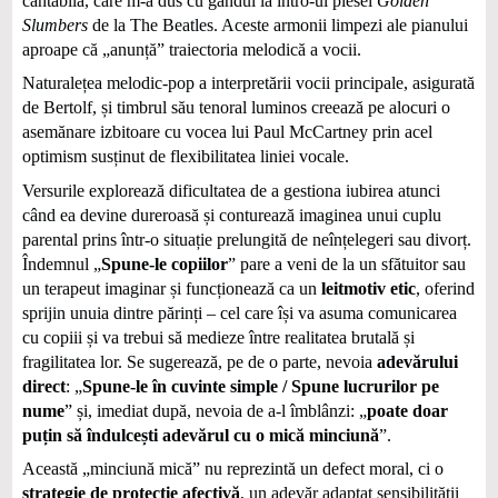
cantabilă, care m-a dus cu gândul la intro-ul piesei
Golden
Slumbers
de la The Beatles. Aceste armonii limpezi ale pianului
aproape că „anunță” traiectoria melodică a vocii.
Naturalețea melodic-pop a interpretării vocii principale, asigurată
de Bertolf, și timbrul său tenoral luminos creează pe alocuri o
asemănare izbitoare cu vocea lui Paul McCartney prin acel
optimism susținut de flexibilitatea liniei vocale.
Versurile explorează dificultatea de a gestiona iubirea atunci
când ea devine dureroasă și conturează imaginea unui cuplu
parental prins într-o situație prelungită de neînțelegeri sau divorț.
Îndemnul „
Spune-le copiilor
” pare a veni de la un sfătuitor sau
un terapeut imaginar și funcționează ca un
leitmotiv etic
, oferind
sprijin unuia dintre părinți – cel care își va asuma comunicarea
cu copiii și va trebui să medieze între realitatea brutală și
fragilitatea lor. Se sugerează, pe de o parte, nevoia
adevărului
direct
: „
Spune-le în cuvinte simple / Spune
lucrurilor pe
nume
” și, imediat după, nevoia de a-l îmblânzi: „
poate doar
puțin să îndulcești adevărul cu o mică minciună
”.
Această „minciună mică” nu reprezintă un defect moral, ci o
strategie de protecție afectivă
, un adevăr adaptat sensibilității