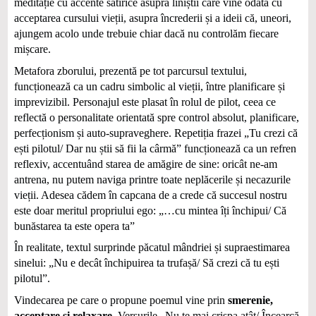
meditație cu accente satirice asupra liniștii care vine odată cu
acceptarea cursului vieții, asupra încrederii și a ideii că, uneori,
ajungem acolo unde trebuie chiar dacă nu controlăm fiecare
mișcare.
Metafora zborului, prezentă pe tot parcursul textului,
funcționează ca un cadru simbolic al vieții, între planificare și
imprevizibil. Personajul este plasat în rolul de pilot, ceea ce
reflectă o personalitate orientată spre control absolut, planificare,
perfecționism și auto-supraveghere. Repetiția frazei „Tu crezi că
ești pilotul/ Dar nu știi să fii la cârmă” funcționează ca un refren
reflexiv, accentuând starea de amăgire de sine: oricât ne-am
antrena, nu putem naviga printre toate neplăcerile și necazurile
vieții. Adesea cădem în capcana de a crede că succesul nostru
este doar meritul propriului ego: „…cu mintea îți închipui/ Că
bunăstarea ta este opera ta”
În realitate, textul surprinde păcatul mândriei și supraestimarea
sinelui: „Nu e decât închipuirea ta trufașă/ Să crezi că tu ești
pilotul”.
Vindecarea pe care o propune poemul vine prin
smerenie,
acceptare și relaxare
. Versurile „Nu te mai crispa atât/ Încearcă