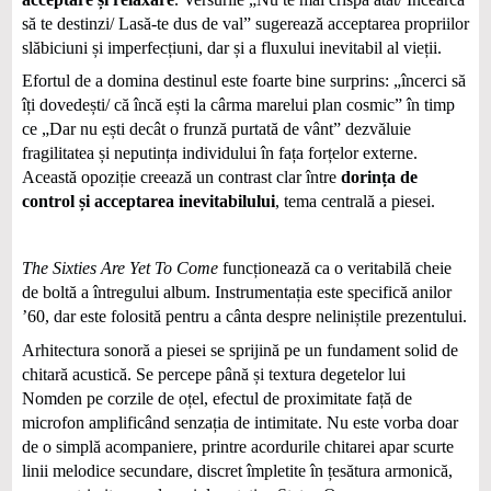
să te destinzi/ Lasă-te dus de val” sugerează acceptarea propriilor
slăbiciuni și imperfecțiuni, dar și a fluxului inevitabil al vieții.
Efortul de a domina destinul este foarte bine surprins: „încerci să
îți dovedești/ că încă ești la cârma marelui plan cosmic” în timp
ce „Dar nu ești decât o frunză purtată de vânt” dezvăluie
fragilitatea și neputința individului în fața forțelor externe.
Această opoziție creează un contrast clar între
dorința de
control și acceptarea inevitabilului
, tema centrală a piesei.
The Sixties Are Yet To Come
funcționează ca o veritabilă cheie
de boltă a întregului album. Instrumentația este specifică anilor
’60, dar este folosită pentru a cânta despre neliniștile prezentului.
Arhitectura sonoră a piesei se sprijină pe un fundament solid de
chitară acustică. Se percepe până și textura degetelor lui
Nomden pe corzile de oțel, efectul de proximitate față de
microfon amplificând senzația de intimitate. Nu este vorba doar
de o simplă acompaniere, printre acordurile chitarei apar scurte
linii melodice secundare, discret împletite în țesătura armonică,