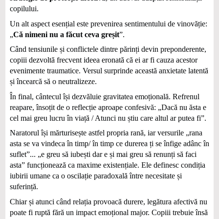
copilului.
Un alt aspect esențial este prevenirea sentimentului de vinovăție:
„
Că nimeni nu a făcut ceva greșit
”.
Când tensiunile și conflictele dintre părinți devin preponderente,
copiii dezvoltă frecvent ideea eronată că ei ar fi cauza acestor
evenimente traumatice. Versul surprinde această anxietate latentă
și încearcă să o neutralizeze.
În final, cântecul își dezvăluie gravitatea emoțională. Refrenul
reapare, însoțit de o reflecție aproape confesivă: „Dacă nu ăsta e
cel mai greu lucru în viață / Atunci nu știu care altul ar putea fi”.
Naratorul își mărturisește astfel propria rană, iar versurile „rana
asta se va vindeca în timp/ în timp ce durerea ți se înfige adânc în
suflet”... „e greu să iubești dar e și mai greu să renunți să faci
asta” funcționează ca maxime existențiale. Ele definesc condiția
iubirii umane ca o oscilație paradoxală între necesitate și
suferință.
Chiar și atunci când relația provoacă durere, legătura afectivă nu
poate fi ruptă fără un impact emoțional major. Copiii trebuie însă