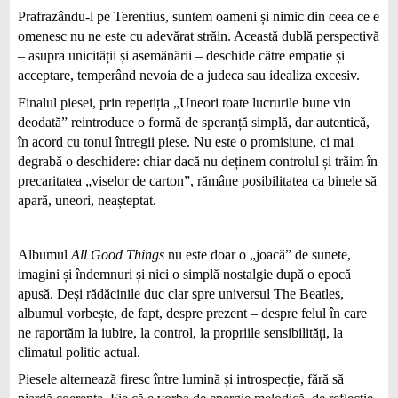
Prafrazându-l pe Terentius, suntem oameni și nimic din ceea ce e
omenesc nu ne este cu adevărat străin. Această dublă perspectivă
– asupra unicității și asemănării – deschide către empatie și
acceptare, temperând nevoia de a judeca sau idealiza excesiv.
Finalul piesei, prin repetiția „Uneori toate lucrurile bune vin
deodată” reintroduce o formă de speranță simplă, dar autentică,
în acord cu tonul întregii piese. Nu este o promisiune, ci mai
degrabă o deschidere: chiar dacă nu deținem controlul și trăim în
precaritatea „viselor de carton”, rămâne posibilitatea ca binele să
apară, uneori, neașteptat.
Albumul
All Good Things
nu este doar o „joacă” de sunete,
imagini și îndemnuri și nici o simplă nostalgie după o epocă
apusă. Deși rădăcinile duc clar spre universul The Beatles,
albumul vorbește, de fapt, despre prezent – despre felul în care
ne raportăm la iubire, la control, la propriile sensibilități, la
climatul politic actual.
Piesele alternează firesc între lumină și introspecție, fără să