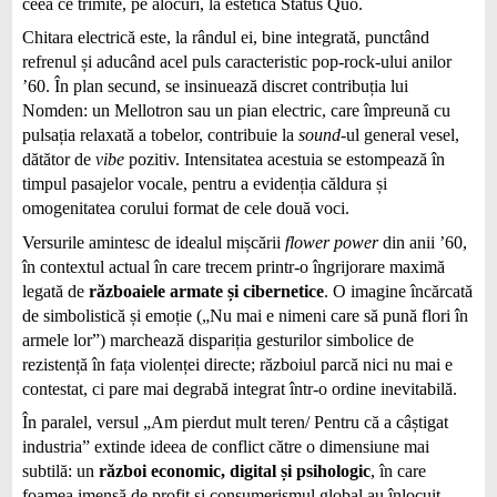
ceea ce trimite, pe alocuri, la estetica Status Quo.
Chitara electrică este, la rândul ei, bine integrată, punctând
refrenul și aducând acel puls caracteristic pop-rock-ului anilor
’60. În plan secund, se insinuează discret contribuția lui
Nomden: un Mellotron sau un pian electric, care împreună cu
pulsația relaxată a tobelor, contribuie la
sound
-ul general vesel,
dătător de
vibe
pozitiv. Intensitatea acestuia se estompează în
timpul pasajelor vocale, pentru a evidenția căldura și
omogenitatea corului format de cele două voci.
Versurile amintesc de idealul mișcării
flower power
din anii ’60,
în contextul actual în care trecem printr-o îngrijorare maximă
legată de
războaiele armate și cibernetice
. O imagine încărcată
de simbolistică și emoție („Nu mai e nimeni care să pună flori în
armele lor”) marchează dispariția gesturilor simbolice de
rezistență în fața violenței directe; războiul parcă nici nu mai e
contestat, ci pare mai degrabă integrat într-o ordine inevitabilă.
În paralel, versul „Am pierdut mult teren/ Pentru că a câștigat
industria” extinde ideea de conflict către o dimensiune mai
subtilă: un
război economic, digital și psihologic
, în care
foamea imensă de profit și consumerismul global au înlocuit