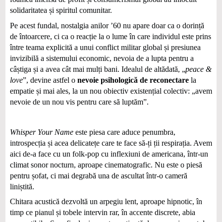
solidaritatea și spiritul comunitar.
Pe acest fundal, nostalgia anilor ’60 nu apare doar ca o dorință
de întoarcere, ci ca o reacție la o lume în care individul este prins
între teama explicită a unui conflict militar global și presiunea
invizibilă a sistemului economic, nevoia de a lupta pentru a
câștiga și a avea cât mai mulți bani. Idealul de altădată, „
peace &
love
”, devine astfel o
nevoie psihologică de reconectare
la
empatie și mai ales, la un nou obiectiv existențial colectiv: „avem
nevoie de un nou vis pentru care să luptăm”.
Whisper Your Name
este piesa care aduce penumbra,
introspecția și acea delicatețe care te face să-ți ții respirația. Avem
aici de-a face cu un folk-pop cu inflexiuni de americana, într‑un
climat sonor nocturn, aproape cinematografic. Nu este o piesă
pentru șofat, ci mai degrabă una de ascultat într-o cameră
liniștită.
Chitara acustică dezvoltă un arpegiu lent, aproape hipnotic, în
timp ce pianul și tobele intervin rar, în accente discrete, abia