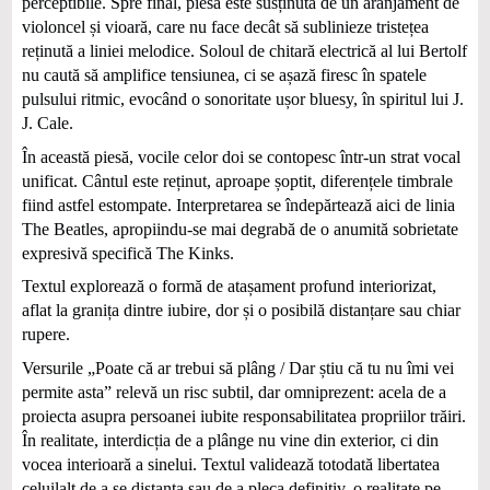
perceptibile. Spre final, piesa este susținută de un aranjament de
violoncel și vioară, care nu face decât să sublinieze tristețea
reținută a liniei melodice. Soloul de chitară electrică al lui Bertolf
nu caută să amplifice tensiunea, ci se așază firesc în spatele
pulsului ritmic, evocând o sonoritate ușor bluesy, în spiritul lui J.
J. Cale.
În această piesă, vocile celor doi se contopesc într-un strat vocal
unificat. Cântul este reținut, aproape șoptit, diferențele timbrale
fiind astfel estompate. Interpretarea se îndepărtează aici de linia
The Beatles, apropiindu-se mai degrabă de o anumită sobrietate
expresivă specifică The Kinks.
Textul explorează o formă de atașament profund interiorizat,
aflat la granița dintre iubire, dor și o posibilă distanțare sau chiar
rupere.
Versurile „Poate că ar trebui să plâng / Dar știu că tu nu îmi vei
permite asta” relevă un risc subtil, dar omniprezent: acela de a
proiecta asupra persoanei iubite responsabilitatea propriilor trăiri.
În realitate, interdicția de a plânge nu vine din exterior, ci din
vocea interioară a sinelui. Textul validează totodată libertatea
celuilalt de a se distanța sau de a pleca definitiv, o realitate pe