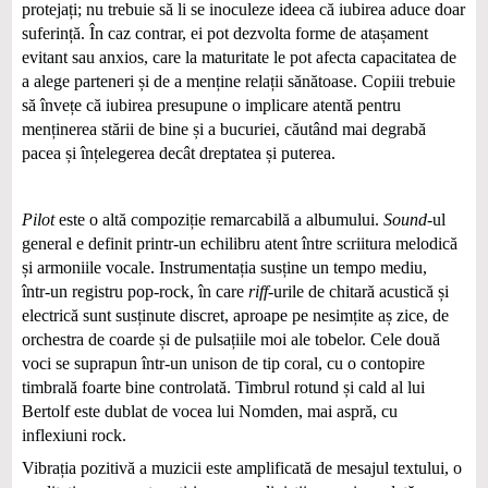
protejați; nu trebuie să li se inoculeze ideea că iubirea aduce doar
suferință. În caz contrar, ei pot dezvolta forme de atașament
evitant sau anxios, care la maturitate le pot afecta capacitatea de
a alege parteneri și de a menține relații sănătoase. Copiii trebuie
să învețe că iubirea presupune o implicare atentă pentru
menținerea stării de bine și a bucuriei, căutând mai degrabă
pacea și înțelegerea decât dreptatea și puterea.
Pilot
este o altă compoziție remarcabilă a albumului.
Sound
‑ul
general e definit printr-un echilibru atent între scriitura melodică
și armoniile vocale. Instrumentația susține un tempo mediu,
într‑un registru pop-rock, în care
riff
-urile de chitară acustică și
electrică sunt susținute discret, aproape pe nesimțite aș zice, de
orchestra de coarde și de pulsațiile moi ale tobelor. Cele două
voci se suprapun într-un unison de tip coral, cu o contopire
timbrală foarte bine controlată. Timbrul rotund și cald al lui
Bertolf este dublat de vocea lui Nomden, mai aspră, cu
inflexiuni rock.
Vibrația pozitivă a muzicii este amplificată de mesajul textului, o