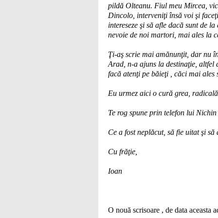
pildă Olteanu. Fiul meu Mircea, vice
Dincolo, interveniţi însă voi şi faceţ
intereseze şi să afle dacă sunt de la
nevoie de noi martori, mai ales la ca
Ţi-aş scrie mai amănunţit, dar nu î
Arad, n-a ajuns la destinaţie, altfel
facă atenţi pe băieţi , căci mai ales 
Eu urmez aici o cură grea, radicală,
Te rog spune prin telefon lui Nichin 
Ce a fost neplăcut, să fie uitat şi să
Cu frăţie,
Ioan
O nouă scrisoare , de data aceasta ad