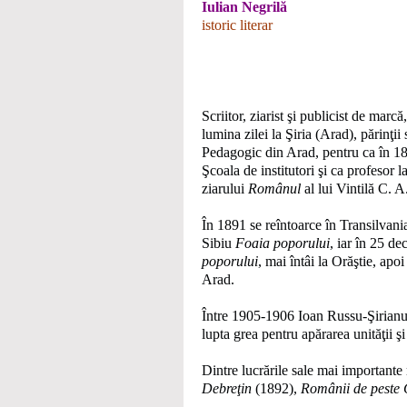
Iulian Negrilă
istoric literar
Scriitor, ziarist şi publicist de marc
lumina zilei la Şiria (Arad), părinţii
Pedagogic din Arad, pentru ca în 18
Şcoala de institutori şi ca profesor 
ziarului
Românul
al lui Vintilă C. A
În 1891 se reîntoarce în Transilvania
Sibiu
Foaia poporului
, iar în 25 d
poporului
, mai întâi la Orăştie, ap
Arad.
Între 1905-1906 Ioan Russu-Şirianu a
lupta grea pentru apărarea unităţii şi 
Dintre lucrările sale mai important
Debreţin
(1892),
Românii de peste 