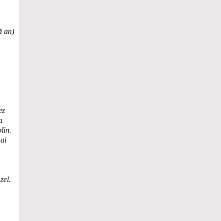
ă an)
ez
a
lin.
mai
zel.