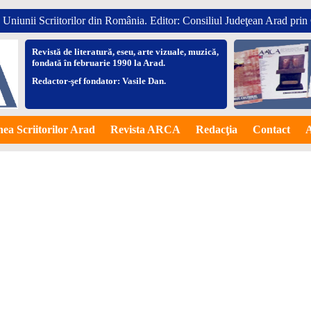
 Uniunii Scriitorilor din România.
Editor: Consiliul Judeţean Arad prin
Revistă de literatură, eseu, arte vizuale, muzică,
fondată în februarie 1990 la Arad.
Redactor-şef fondator: Vasile Dan.
ea Scriitorilor Arad
Revista ARCA
Redacţia
Contact