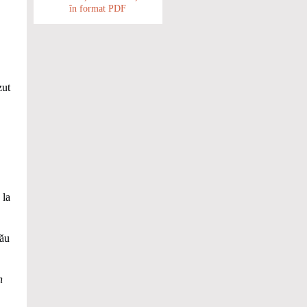
în format PDF
zut
 la
său
n