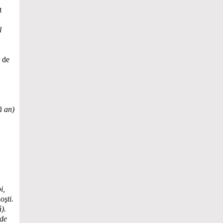
t
l
 de
ă an)
i,
oşti.
).
 de