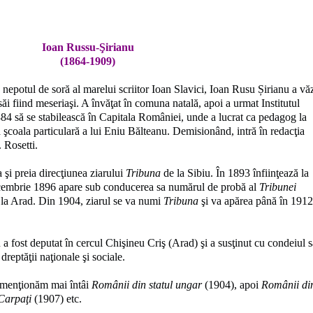
Ioan Russu-Şirianu
(1864-1909)
ă, nepotul de soră al marelui scriitor Ioan Slavici, Ioan Rusu Șirianu a vă
 săi fiind meseriaşi. A învăţat în comuna natală, apoi a urmat Institutul
84 să se stabilească în Capitala României, unde a lucrat ca pedagog la
la şcoala particulară a lui Eniu Bălteanu. Demisionând, intră în redacţia
. Rosetti.
 şi preia direcţiunea ziarului
Tribuna
de la Sibiu. În 1893 înfiinţează la
ecembrie 1896 apare sub conducerea sa numărul de probă al
Tribunei
oi la Arad. Din 1904, ziarul se va numi
Tribuna
şi va apărea până în 1912
 fost deputat în cercul Chişineu Criş (Arad) şi a susţinut cu condeiul 
dreptăţii naţionale şi sociale.
e menţionăm mai întâi
Românii din statul ungar
(1904), apoi
Românii di
Carpaţi
(1907) etc.