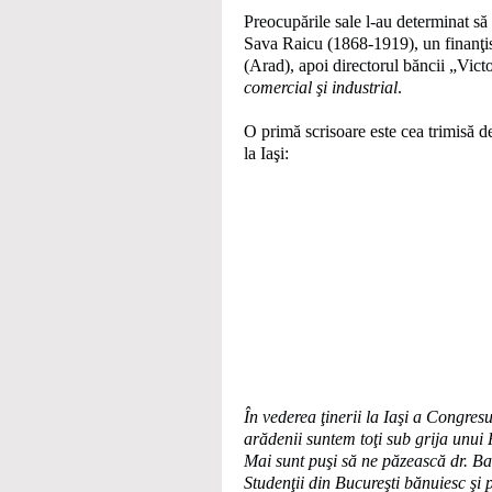
Preocupările sale l-au determinat să
Sava Raicu (1868-1919), un finanţi
(Arad), apoi directorul băncii „Vict
comercial şi industrial
.
O primă scrisoare este cea trimisă d
la Iaşi:
În vederea ţinerii la Iaşi a Congres
arădenii suntem toţi sub grija unui P
Mai sunt puşi să ne păzească dr. B
Studenţii din Bucureşti bănuiesc şi p