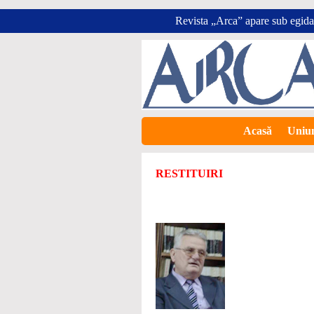
Revista „Arca” apare sub egida
Acasă
Uniun
RESTITUIRI