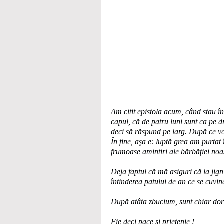
Am citit epistola acum, când stau î
capul, că de patru luni sunt ca pe d
deci să răspund pe larg. După ce voi f
În fine, aşa e: luptă grea am purtat
frumoase amintiri ale bărbăţiei noas
Deja faptul că mă asiguri că la jign
întinderea patului de an ce se cuvin
După atâta zbucium, sunt chiar dor
Fie deci pace şi prietenie !