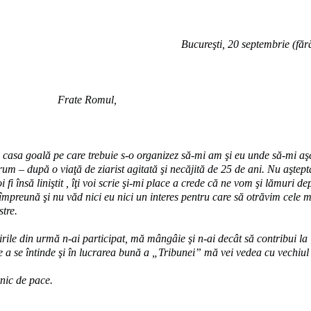
Bucureşti, 20 septembrie (făr
Frate Romul,
n casa goală pe care trebuie s-o organizez să-mi am şi eu unde să-mi aş
rum – după o viaţă de ziarist agitată şi necăjită de 25 de ani. Nu aştept
i însă liniştit , îţi voi scrie şi-mi place a crede că ne vom şi lămuri dep
 împreună şi nu văd nici eu nici un interes pentru care să otrăvim cele 
tre.
irile din urmă n-ai participat, mă mângâie şi n-ai decât să contribui la
e a se întinde şi în lucrarea bună a „Tribunei” mă vei vedea cu vechiul 
nic de pace.