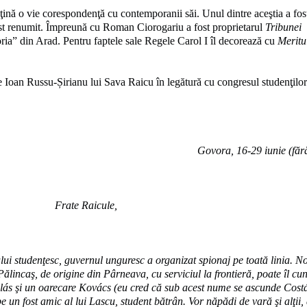
 ţină o vie corespondenţă cu contemporanii săi. Unul dintre aceştia a fos
st renumit. Împreună cu Roman Ciorogariu a fost proprietarul
Tribunei
oria” din Arad. Pentru faptele sale Regele Carol I îl decorează cu
Meritu
e Ioan Russu-Șirianu lui Sava Raicu în legătură cu congresul studenţilor
Govora, 16-29 iunie (făr
Frate Raicule,
ului studenţesc, guvernul unguresc a organizat spionaj pe toată linia. No
ălincaş, de origine din Pârneava, cu serviciul la frontieră, poate îl cun
alás şi un oarecare Kovács (eu cred că sub acest nume se ascunde Costá
e un fost amic al lui Lascu, student bătrân. Vor năpădi de vară şi alţii,