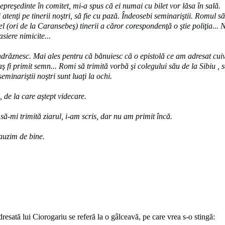
preşedinte în comitet, mi-a spus că ei numai cu bilet vor lăsa în sală.
i atenţi pe tinerii noştri, să fie cu pază. Îndeosebi seminariştii. Romul să
 el (ori de la Caransebeş) tinerii a căror corespondenţă o ştie poliţia... 
siere nimicite...
ndrăznesc. Mai ales pentru că bănuiesc că o epistolă ce am adresat cui
 aş fi primit semn... Romi să trimită vorbă şi colegului său de la Sibiu , 
seminariştii noştri sunt luaţi la ochi.
 de la care aştept videcare.
să-mi trimită ziarul, i-am scris, dar nu am primit încă.
 auzim de bine.
resată lui Ciorogariu se referă la o gâlceavă, pe care vrea s-o stingă: