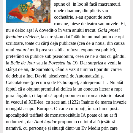
spune că, în loc să facă macrameuri,
unele doamne, din plictis sau
cochetărie, s-au apucat de scris
romane, piese de teatru sau nuvele. Ei,
nu e deloc așa! A dovedit-o în vara anului trecut,
Gala prozei
feminine orădene
, la care și-au dat întâlnire nu mai puțin de opt
scriitoare, toate cu cărți deja publicate (cea de-a noua, din cauza
unui
naturel
mult prea sensibil a refuzat expunerea publică,
preferând să publice sub pseudonim, ceea ce ne-a dus cu gândul
la
Belle de Jour
sau la
Povestea lui O
). Dar surpriza a venit la
sfârșit de an, de Sărbători, când a văzut lumina tiparului cartea
de debut a Inei David, absolventă de Automatizări și
Calculatoare (precum și de Psihologie), antreprenor IT. Nu atât
faptul că a obținut premiul al doilea la un concurs literar a rupt
gura târgului, ci faptul că opul propunea un roman istoric plasat
în veacul al XIII-lea, cu zece ani (1232) înainte de marea invazie
mongolă asupra Europei. O carte cu roboți, într‑o lume post-
apocaliptică terifiată de monstruozitățile IA poate că nu ar fi
nedumerit, dar
Anul lupilor
propune o cu totul altă țesătură
narativă, cu personaje și situații dintr-un Ev Mediu prin care