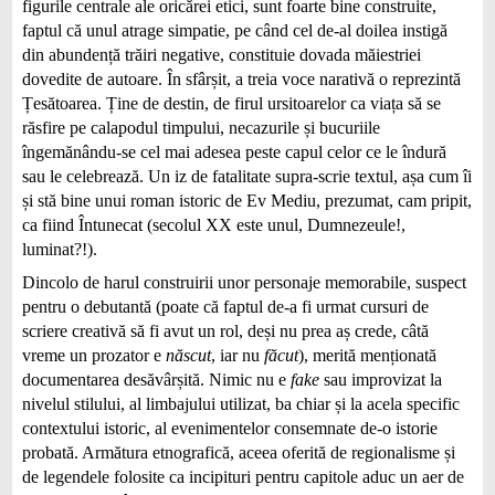
figurile centrale ale oricărei etici, sunt foarte bine construite,
faptul că unul atrage simpatie, pe când cel de-al doilea instigă
din abundență trăiri negative, constituie dovada măiestriei
dovedite de autoare. În sfârșit, a treia voce narativă o reprezintă
Țesătoarea. Ține de destin, de firul ursitoarelor ca viața să se
răsfire pe calapodul timpului, necazurile și bucuriile
îngemănându-se cel mai adesea peste capul celor ce le îndură
sau le celebrează. Un iz de fatalitate supra-scrie textul, așa cum îi
și stă bine unui roman istoric de Ev Mediu, prezumat, cam pripit,
ca fiind Întunecat (secolul XX este unul, Dumnezeule!,
luminat?!).
Dincolo de harul construirii unor personaje memorabile, suspect
pentru o debutantă (poate că faptul de-a fi urmat cursuri de
scriere creativă să fi avut un rol, deși nu prea aș crede, câtă
vreme un prozator e
născut
, iar nu
făcut
), merită menționată
documentarea desăvârșită. Nimic nu e
fake
sau improvizat la
nivelul stilului, al limbajului utilizat, ba chiar și la acela specific
contextului istoric, al evenimentelor consemnate de-o istorie
probată. Armătura etnografică, aceea oferită de regionalisme și
de legendele folosite ca incipituri pentru capitole aduc un aer de