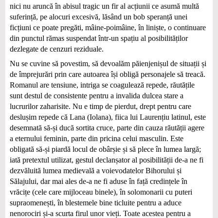
nici nu aruncă în abisul tragic un fir al acțiunii ce asumă multă
suferință, pe alocuri excesivă, lăsând un bob speranță unei
ficțiuni ce poate pregăti, mâine-poimâine, în liniște, o continuare
din punctul rămas suspendat într-un spațiu al posibilităților
dezlegate de cenzuri reziduale.
Nu se cuvine să povestim, să devoalăm păienjenișul de situații și
de împrejurări prin care autoarea își obligă personajele să treacă.
Romanul are tensiune, intriga se coagulează repede, răutățile
sunt destul de consistente pentru a invalida dulcea stare a
lucrurilor zaharisite. Nu e timp de pierdut, drept pentru care
deslușim repede că Lana (Iolana), fiica lui Laurențiu latinul, este
desemnată să-și ducă sortita cruce, parte din cauza răutății agere
a eternului feminin, parte din pricina celui masculin. Este
obligată să-și piardă locul de obârșie și să plece în lumea largă;
iată pretextul utilizat, gestul declanșator al posibilității de-a ne fi
dezvăluită lumea medievală a voievodatelor Bihorului și
Sălajului, dar mai ales de‑a ne fi aduse în față credințele în
vrăcițe (cele care mijloceau binele), în solomonarii cu puteri
supraomenești, în blestemele bine ticluite pentru a aduce
nenorociri și-a scurta firul unor vieți. Toate acestea pentru a