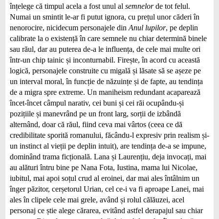
înțelege că timpul acela a fost unul al
semnelor
de tot felul.
Numai un smintit le-ar fi putut ignora, cu prețul unor căderi în
nenorocire, nicidecum personajele din
Anul lupilor
, pe deplin
calibrate la o existență în care semnele nu chiar determină binele
sau răul, dar au puterea de-a le influența, de cele mai multe ori
într-un chip tainic și inconturnabil. Firește, în acord cu această
logică, personajele construite cu migală și lăsate să se așeze pe
un interval moral, în funcție de năzuințe și de fapte, au tendința
de a migra spre extreme. Un maniheism redundant acaparează
încet-încet câmpul narativ, cei buni și cei răi ocupându-și
pozițiile și manevrând pe un front larg, sorții de izbândă
alternând, doar că răul, fiind ceva mai vârtos (ceea ce dă
credibilitate sporită romanului, făcându-l expresiv prin realism și-
un instinct al vieții pe deplin intuit), are tendința de-a se impune,
dominând trama ficțională. Lana și Laurențiu, deja invocați, mai
au alături întru bine pe Nana Fota, Iustina, mama lui Nicolae,
iubitul, mai apoi soțul crud al eroinei, dar mai ales întâlnim un
înger păzitor, cerșetorul Urian, cel ce-i va fi aproape Lanei, mai
ales în clipele cele mai grele, având și rolul călăuzei, acel
personaj ce știe alege cărarea, evitând astfel derapajul sau chiar