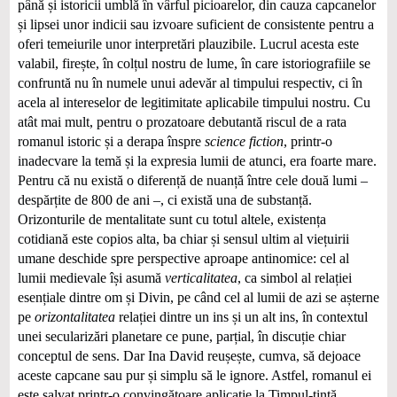
până și istoricii umblă în vârful picioarelor, din cauza capcanelor
și lipsei unor indicii sau izvoare suficient de consistente pentru a
oferi temeiurile unor interpretări plauzibile. Lucrul acesta este
valabil, firește, în colțul nostru de lume, în care istoriografiile se
confruntă nu în numele unui adevăr al timpului respectiv, ci în
acela al intereselor de legitimitate aplicabile timpului nostru. Cu
atât mai mult, pentru o prozatoare debutantă riscul de a rata
romanul istoric și a derapa înspre
science fiction
, printr-o
inadecvare la temă și la expresia lumii de atunci, era foarte mare.
Pentru că nu există o diferență de nuanță între cele două lumi –
despărțite de 800 de ani –, ci există una de substanță.
Orizonturile de mentalitate sunt cu totul altele, existența
cotidiană este copios alta, ba chiar și sensul ultim al viețuirii
umane deschide spre perspective aproape antinomice: cel al
lumii medievale își asumă
verticalitatea
, ca simbol al relației
esențiale dintre om și Divin, pe când cel al lumii de azi se așterne
pe
orizontalitatea
relației dintre un ins și un alt ins, în contextul
unei secularizări planetare ce pune, parțial, în discuție chiar
conceptul de sens. Dar Ina David reușește, cumva, să dejoace
aceste capcane sau pur și simplu să le ignore. Astfel, romanul ei
este salvat printr‑o convingătoare aplicație la Timpul-țintă,