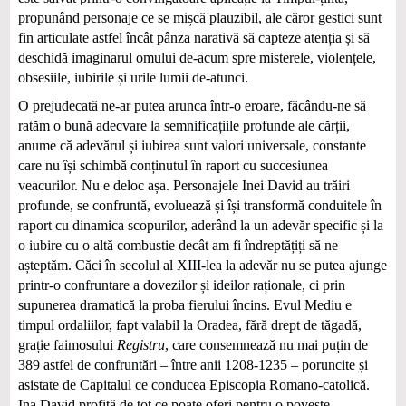
propunând personaje ce se mișcă plauzibil, ale căror gestici sunt
fin articulate astfel încât pânza narativă să capteze atenția și să
deschidă imaginarul omului de-acum spre misterele, violențele,
obsesiile, iubirile și urile lumii de-atunci.
O prejudecată ne-ar putea arunca într-o eroare, făcându-ne să
ratăm o bună adecvare la semnificațiile profunde ale cărții,
anume că adevărul și iubirea sunt valori universale, constante
care nu își schimbă conținutul în raport cu succesiunea
veacurilor. Nu e deloc așa. Personajele Inei David au trăiri
profunde, se confruntă, evoluează și își transformă conduitele în
raport cu dinamica scopurilor, aderând la un adevăr specific și la
o iubire cu o altă combustie decât am fi îndreptățiți să ne
așteptăm. Căci în secolul al XIII-lea la adevăr nu se putea ajunge
printr-o confruntare a dovezilor și ideilor raționale, ci prin
supunerea dramatică la proba fierului încins. Evul Mediu e
timpul ordaliilor, fapt valabil la Oradea, fără drept de tăgadă,
grație faimosului
Registru
, care consemnează nu mai puțin de
389 astfel de confruntări – între anii 1208-1235 – poruncite și
asistate de Capitalul ce conducea Episcopia Romano-catolică.
Ina David profită de tot ce poate oferi pentru o poveste