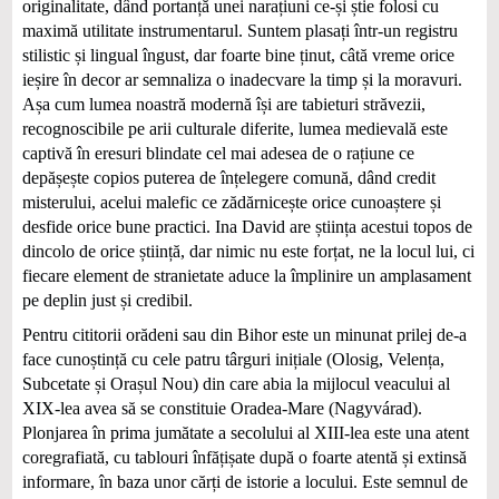
originalitate, dând portanță unei narațiuni ce-și știe folosi cu
maximă utilitate instrumentarul. Suntem plasați într-un registru
stilistic și lingual îngust, dar foarte bine ținut, câtă vreme orice
ieșire în decor ar semnaliza o inadecvare la timp și la moravuri.
Așa cum lumea noastră modernă își are tabieturi străvezii,
recognoscibile pe arii culturale diferite, lumea medievală este
captivă în eresuri blindate cel mai adesea de o rațiune ce
depășește copios puterea de înțelegere comună, dând credit
misterului, acelui malefic ce zădărnicește orice cunoaștere și
desfide orice bune practici. Ina David are știința acestui topos de
dincolo de orice știință, dar nimic nu este forțat, ne la locul lui, ci
fiecare element de stranietate aduce la împlinire un amplasament
pe deplin just și credibil.
Pentru cititorii orădeni sau din Bihor este un minunat prilej de-a
face cunoștință cu cele patru târguri inițiale (Olosig, Velența,
Subcetate și Orașul Nou) din care abia la mijlocul veacului al
XIX‑lea avea să se constituie Oradea-Mare (Nagyvárad).
Plonjarea în prima jumătate a secolului al XIII-lea este una atent
coregrafiată, cu tablouri înfățișate după o foarte atentă și extinsă
informare, în baza unor cărți de istorie a locului. Este semnul de