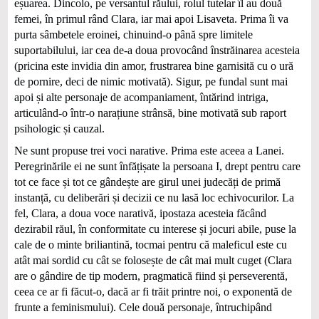
eșuarea. Dincolo, pe versantul răului, rolul tutelar îl au două
femei, în primul rând Clara, iar mai apoi Lisaveta. Prima îi va
purta sâmbetele eroinei, chinuind-o până spre limitele
suportabilului, iar cea de-a doua provocând înstrăinarea acesteia
(pricina este invidia din amor, frustrarea bine garnisită cu o ură
de pornire, deci de nimic motivată). Sigur, pe fundal sunt mai
apoi și alte personaje de acompaniament, întărind intriga,
articulând-o într-o narațiune strânsă, bine motivată sub raport
psihologic și cauzal.
Ne sunt propuse trei voci narative. Prima este aceea a Lanei.
Peregrinările ei ne sunt înfățișate la persoana I, drept pentru care
tot ce face și tot ce gândește are girul unei judecăți de primă
instanță, cu deliberări și decizii ce nu lasă loc echivocurilor. La
fel, Clara, a doua voce narativă, ipostaza acesteia făcând
dezirabil răul, în conformitate cu interese și jocuri abile, puse la
cale de o minte briliantină, tocmai pentru că maleficul este cu
atât mai sordid cu cât se folosește de cât mai mult cuget (Clara
are o gândire de tip modern, pragmatică fiind și perseverentă,
ceea ce ar fi făcut-o, dacă ar fi trăit printre noi, o exponentă de
frunte a feminismului). Cele două personaje, întruchipând