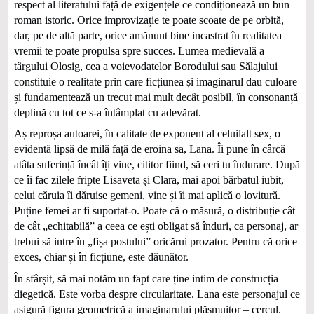
respect al literatului față de exigențele ce condiționează un bun
roman istoric. Orice improvizație te poate scoate de pe orbită,
dar, pe de altă parte, orice amănunt bine incastrat în realitatea
vremii te poate propulsa spre succes. Lumea medievală a
târgului Olosig, cea a voievodatelor Borodului sau Sălajului
constituie o realitate prin care ficțiunea și imaginarul dau culoare
și fundamentează un trecut mai mult decât posibil, în consonanță
deplină cu tot ce s-a întâmplat cu adevărat.
Aș reproșa autoarei, în calitate de exponent al celuilalt sex, o
evidentă lipsă de milă față de eroina sa, Lana. Îi pune în cârcă
atâta suferință încât îți vine, cititor fiind, să ceri tu îndurare. După
ce îi fac zilele fripte Lisaveta și Clara, mai apoi bărbatul iubit,
celui căruia îi dăruise gemeni, vine și îi mai aplică o lovitură.
Puține femei ar fi suportat-o. Poate că o măsură, o distribuție cât
de cât „echitabilă” a ceea ce ești obligat să înduri, ca personaj, ar
trebui să intre în „fișa postului” oricărui prozator. Pentru că orice
exces, chiar și în ficțiune, este dăunător.
În sfârșit, să mai notăm un fapt care ține intim de construcția
diegetică. Este vorba despre circularitate. Lana este personajul ce
asigură figura geometrică a imaginarului plăsmuitor – cercul.