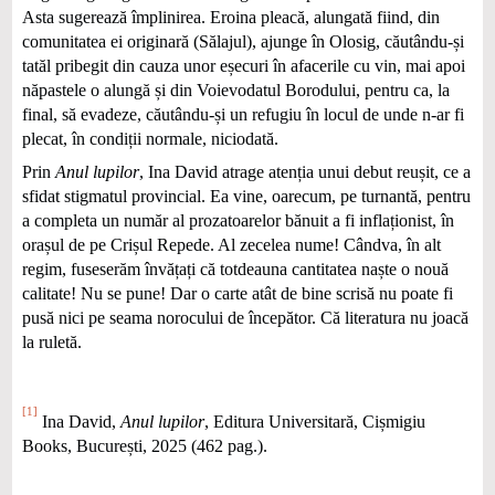
Asta sugerează împlinirea. Eroina pleacă, alungată fiind, din
comunitatea ei originară (Sălajul), ajunge în Olosig, căutându-și
tatăl pribegit din cauza unor eșecuri în afacerile cu vin, mai apoi
năpastele o alungă și din Voievodatul Borodului, pentru ca, la
final, să evadeze, căutându-și un refugiu în locul de unde n-ar fi
plecat, în condiții normale, niciodată.
Prin
Anul lupilor
, Ina David atrage atenția unui debut reușit, ce a
sfidat stigmatul provincial. Ea vine, oarecum, pe turnantă, pentru
a completa un număr al prozatoarelor bănuit a fi inflaționist, în
orașul de pe Crișul Repede. Al zecelea nume! Cândva, în alt
regim, fuseserăm învățați că totdeauna cantitatea naște o nouă
calitate! Nu se pune! Dar o carte atât de bine scrisă nu poate fi
pusă nici pe seama norocului de începător. Că literatura nu joacă
la ruletă.
[1]
Ina David,
Anul lupilor
, Editura Universitară, Cișmigiu
Books, București, 2025 (462 pag.).