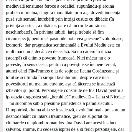
medievală tensiunea feroce a ordaliei, supunându-și eroina
probei cu pricina, singura modalitate prin a-și dovedi inocența
pusă sub semnul întrebării prin intrigi cusute cu dibăcie (în
privința acesteia, a dibăciei, pare că lucrurile au rămas
neschimbate!). În privința iubirii, iarăși trebuie să fim
circumspecți, pentru că pasiunile pot avea „desene” voluptoase,
izomorfe, dar pragmatica sentimentală a Evului Mediu este cu
mult mai crudă decât cea de astăzi. Să nu cădem în iluzia
(stearpă) că citim o poveste frumoasă. Nici măcar nu e o
poveste, în sens clasic, pentru că poveștile se încheie fericit,
atunci când Făt-Frumos o ia de soție pe Ileana Cosânzeana și
totul se scufundă în siropul beatitudinii, despre care nici
povestitorul nu mai are cuvinte, așa că tăcerea se instalează
izbăvitor și ipocrit. Personajele construite de Ina David pentru a
ipostazia dragostea sub „heraldică” medievală – Lana și Nicolae
– nu sucombă sub o presiune psihedelică a paradisiacului.
Dimpotrivă, drama abia se instalează, evoluând mai apoi spre un
deznodământ cu intarsii traumatice, greu de suportat de
cititoarele cu aplomb romanțios. Ina David are acest instinct
salvator, anume, nu cedează ispitei de a-și ferici personajele, dar